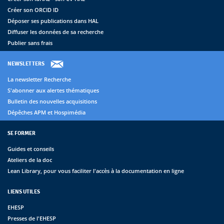
Créer son ORCID ID
Déposer ses publications dans HAL
Diffuser les données de sa recherche
Publier sans frais
NEWSLETTERS
La newsletter Recherche
S'abonner aux alertes thématiques
Bulletin des nouvelles acquisitions
Dépêches APM et Hospimédia
SE FORMER
Guides et conseils
Ateliers de la doc
Lean Library, pour vous faciliter l'accès à la documentation en ligne
LIENS UTILES
EHESP
Presses de l'EHESP