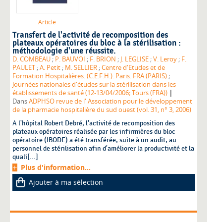
Article
Transfert de l'activité de recomposition des
plateaux opératoires du bloc à la stérilisation :
méthodologie d'une réussite.
D. COMBEAU
;
P. BAUVOI
;
F. BRION
;
J. LEGLISE
;
V. Leroy
;
F.
PAULET
;
A. Petit
;
M. SELLIER
;
Centre d'Etudes et de
Formation Hospitalières. (C.E.F.H.). Paris. FRA (PARIS)
;
Journées nationales d'études sur la stérilisation dans les
|
établissements de santé (12-13/04/2006; Tours (FRA))
Dans
ADPHSO revue de l' Association pour le développement
de la pharmacie hospitalière du sud ouest (vol. 31, n° 3, 2006)
A l'hôpital Robert Debré, l'activité de recomposition des
plateaux opératoires réalisée par les infirmières du bloc
opératoire (IBODE) a été transférée, suite à un audit, au
personnel de stérilisation afin d'améliorer la productivité et la
quali[...]
Plus d'information...
Ajouter à ma sélection