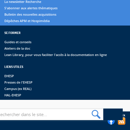
La newsletter Recherche
S'abonner aux alertes thématiques
Bulletin des nouvelles acquisitions
Dépêches APM et Hospimédia
SE FORMER
Guides et conseils
Ateliers de la doc
Lean Library, pour vous faciliter l'accès à la documentation en ligne
LIENS UTILES
EHESP
Presses de l'EHESP
Campus (ex REAL)
HAL-EHESP
erche
Suivez les bibliothèques de l'EHESP sur les réseaux sociaux