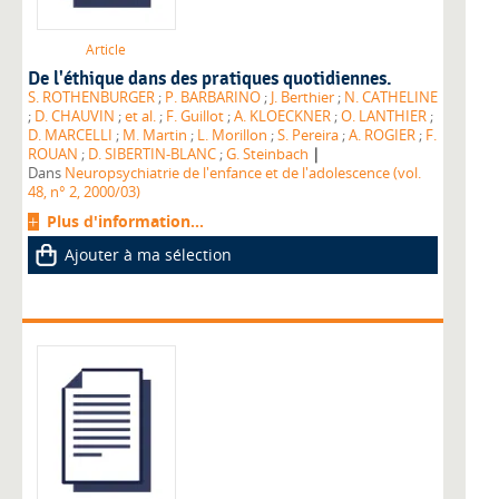
Article
De l'éthique dans des pratiques quotidiennes.
S. ROTHENBURGER
;
P. BARBARINO
;
J. Berthier
;
N. CATHELINE
;
D. CHAUVIN
;
et al.
;
F. Guillot
;
A. KLOECKNER
;
O. LANTHIER
;
D. MARCELLI
;
M. Martin
;
L. Morillon
;
S. Pereira
;
A. ROGIER
;
F.
|
ROUAN
;
D. SIBERTIN-BLANC
;
G. Steinbach
Dans
Neuropsychiatrie de l'enfance et de l'adolescence (vol.
48, n° 2, 2000/03)
Plus d'information...
Ajouter à ma sélection