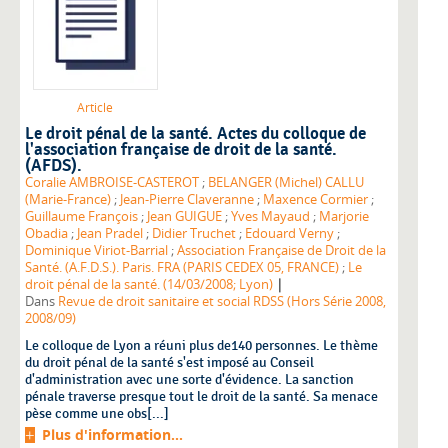
Article
Le droit pénal de la santé. Actes du colloque de
l'association française de droit de la santé.
(AFDS).
Coralie AMBROISE-CASTEROT
;
BELANGER (Michel) CALLU
(Marie-France)
;
Jean-Pierre Claveranne
;
Maxence Cormier
;
Guillaume François
;
Jean GUIGUE
;
Yves Mayaud
;
Marjorie
Obadia
;
Jean Pradel
;
Didier Truchet
;
Edouard Verny
;
Dominique Viriot-Barrial
;
Association Française de Droit de la
Santé. (A.F.D.S.). Paris. FRA (PARIS CEDEX 05, FRANCE)
;
Le
|
droit pénal de la santé. (14/03/2008; Lyon)
Dans
Revue de droit sanitaire et social RDSS (Hors Série 2008,
2008/09)
Le colloque de Lyon a réuni plus de140 personnes. Le thème
du droit pénal de la santé s'est imposé au Conseil
d'administration avec une sorte d'évidence. La sanction
pénale traverse presque tout le droit de la santé. Sa menace
pèse comme une obs[...]
Plus d'information...