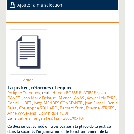
Ajouter à ma sélection
Article
La justice, réformes et enjeux.
Philippe Tronquoy
, réal. ;
Hubert BOSSE-PLATIERE
;
Jean
DANET
;
Jean-Marie Delarue
;
Michaël JANAS
;
Xavier LAMEYRE
;
Daniel LUDET
;
Jorge MENDES CONSTANTE
;
Jean Pradel
;
Denis
Salas
;
Christophe SOULARD
;
Bernard Stirn
;
Etienne VERGES
;
|
Anne Wyvekens
;
Dominique YOUF
Dans
Cahiers français (les) (s.n., 2006/09-10)
Ce dossier est scindé en trois parties : la place de la justice
dans la société, l'organisation et le fonctionnement de la