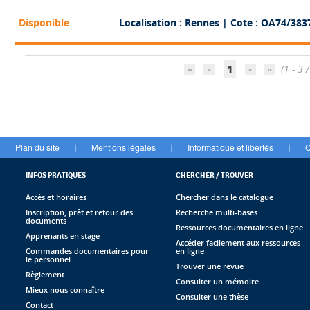
Disponible
Localisation : Rennes
| Cote : OA74/383
1
(1 - 3 /
Plan du site
Mentions légales
Informatique et libertés
C
|
|
|
INFOS PRATIQUES
CHERCHER / TROUVER
Accès et horaires
Chercher dans le catalogue
Inscription, prêt et retour des
Recherche multi-bases
documents
Ressources documentaires en ligne
Apprenants en stage
Accéder facilement aux ressources
Commandes documentaires pour
en ligne
le personnel
Trouver une revue
Règlement
Consulter un mémoire
Mieux nous connaître
Consulter une thèse
Contact