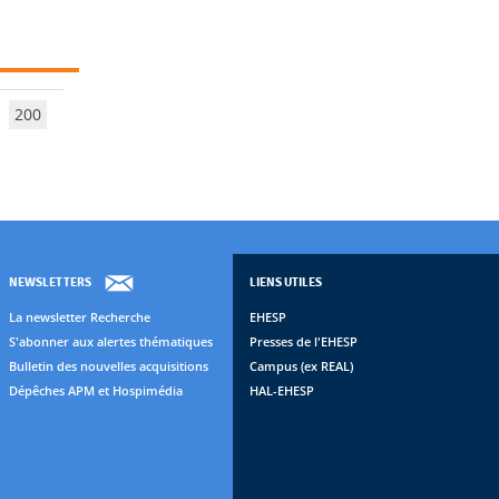
200
NEWSLETTERS
LIENS UTILES
La newsletter Recherche
EHESP
S'abonner aux alertes thématiques
Presses de l'EHESP
Bulletin des nouvelles acquisitions
Campus (ex REAL)
Dépêches APM et Hospimédia
HAL-EHESP