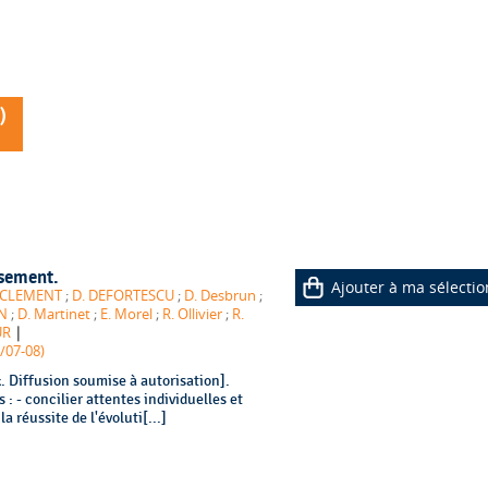
)
ssement.
Ajouter à ma sélectio
. CLEMENT
;
D. DEFORTESCU
;
D. Desbrun
;
AN
;
D. Martinet
;
E. Morel
;
R. Ollivier
;
R.
|
UR
7/07-08)
 Diffusion soumise à autorisation].
 : - concilier attentes individuelles et
la réussite de l'évoluti[...]