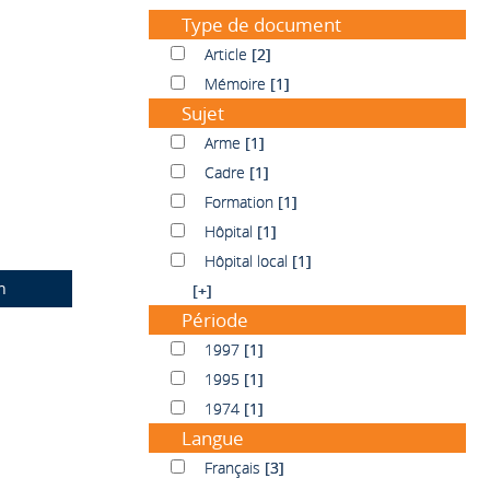
Type de document
Article
Article
[2]
Mémoire
Mémoire
[1]
Sujet
Arme
Arme
[1]
Cadre
Cadre
[1]
Formation
Formation
[1]
Hôpital
Hôpital
[1]
Hôpital local
Hôpital local
[1]
n
[+]
Période
1997
1997
[1]
1995
1995
[1]
1974
1974
[1]
Langue
Français
Français
[3]