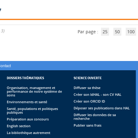
7
 3)
Par page :
25
50
100
ontact
DOSSIERS THÉMATIQUES
SCIENCE OUVERTE
Organisation, management et
Diffuser sa thèse
performance de notre système de
Créer son IdHAL - son CV HAL
soins
Créer son ORCID ID
Environnements et santé
Déposer ses publications dans HAL
Santé, populations et politiques
publiques
Diffuser les données de sa
recherche
Préparation aux concours
Publier sans frais
English section
La bibliothèque autrement