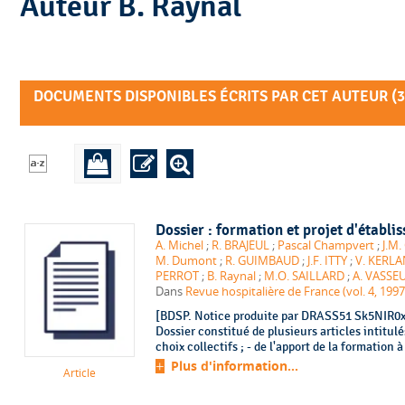
Auteur B. Raynal
DOCUMENTS DISPONIBLES ÉCRITS PAR CET AUTEUR (
3
Dossier : formation et projet d'établi
A. Michel
;
R. BRAJEUL
;
Pascal Champvert
;
J.M
M. Dumont
;
R. GUIMBAUD
;
J.F. ITTY
;
V. KERL
PERROT
;
B. Raynal
;
M.O. SAILLARD
;
A. VASSE
Dans
Revue hospitalière de France (vol. 4, 199
[BDSP. Notice produite par DRASS51 Sk5NIR0x.
Dossier constitué de plusieurs articles intitulés
choix collectifs ; - de l'apport de la formation à 
Plus d'information...
Article