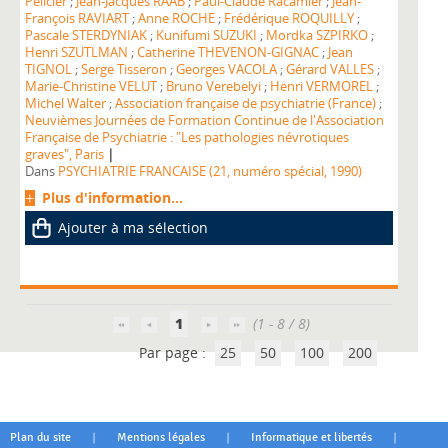
Pelicier
;
Jean-Jacques RAAB
;
Paul-Claude Racamier
;
Jean-
François RAVIART
;
Anne ROCHE
;
Frédérique ROQUILLY
;
Pascale STERDYNIAK
;
Kunifumi SUZUKI
;
Mordka SZPIRKO
;
Henri SZUTLMAN
;
Catherine THEVENON-GIGNAC
;
Jean
TIGNOL
;
Serge Tisseron
;
Georges VACOLA
;
Gérard VALLES
;
Marie-Christine VELUT
;
Bruno Verebelyi
;
Henri VERMOREL
;
Michel Walter
;
Association française de psychiatrie (France)
;
Neuvièmes Journées de Formation Continue de l'Association
Française de Psychiatrie : "Les pathologies névrotiques
|
graves", Paris
Dans
PSYCHIATRIE FRANCAISE (21, numéro spécial, 1990)
Plus d'information...
Ajouter à ma sélection
1
(1 - 8 / 8)
Par page :
25
50
100
200
|
|
|
Plan du site
Mentions légales
Informatique et libertés