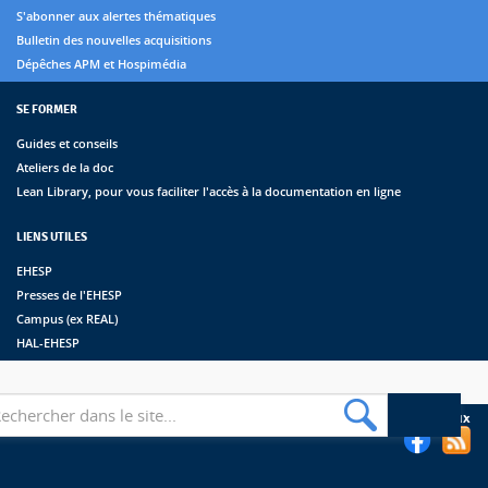
S'abonner aux alertes thématiques
Bulletin des nouvelles acquisitions
Dépêches APM et Hospimédia
SE FORMER
Guides et conseils
Ateliers de la doc
Lean Library, pour vous faciliter l'accès à la documentation en ligne
LIENS UTILES
EHESP
Presses de l'EHESP
Campus (ex REAL)
HAL-EHESP
erche
Suivez les bibliothèques de l'EHESP sur les réseaux sociaux