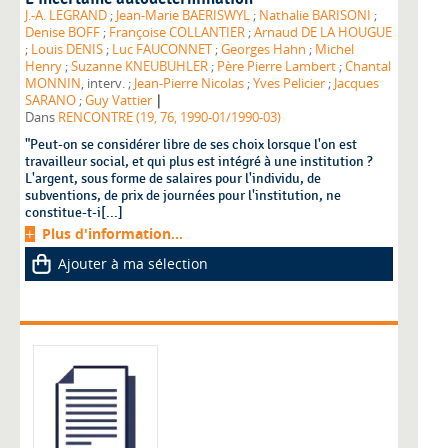
J.-A. LEGRAND
;
Jean-Marie BAERISWYL
;
Nathalie BARISONI
;
Denise BOFF
;
Françoise COLLANTIER
;
Arnaud DE LA HOUGUE
;
Louis DENIS
;
Luc FAUCONNET
;
Georges Hahn
;
Michel
Henry
;
Suzanne KNEUBUHLER
;
Père Pierre Lambert
;
Chantal
MONNIN
, interv. ;
Jean-Pierre Nicolas
;
Yves Pelicier
;
Jacques
|
SARANO
;
Guy Vattier
Dans
RENCONTRE (19, 76, 1990-01/1990-03)
"Peut-on se considérer libre de ses choix lorsque l'on est
travailleur social, et qui plus est intégré à une institution ?
L'argent, sous forme de salaires pour l'individu, de
subventions, de prix de journées pour l'institution, ne
constitue-t-i[...]
Plus d'information...
Ajouter à ma sélection