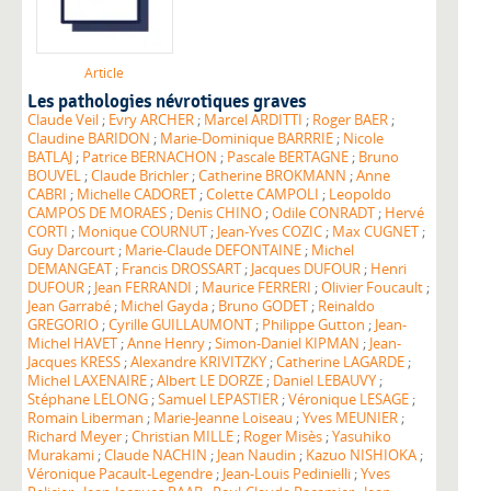
Article
Les pathologies névrotiques graves
Claude Veil
;
Evry ARCHER
;
Marcel ARDITTI
;
Roger BAER
;
Claudine BARIDON
;
Marie-Dominique BARRRIE
;
Nicole
BATLAJ
;
Patrice BERNACHON
;
Pascale BERTAGNE
;
Bruno
BOUVEL
;
Claude Brichler
;
Catherine BROKMANN
;
Anne
CABRI
;
Michelle CADORET
;
Colette CAMPOLI
;
Leopoldo
CAMPOS DE MORAES
;
Denis CHINO
;
Odile CONRADT
;
Hervé
CORTI
;
Monique COURNUT
;
Jean-Yves COZIC
;
Max CUGNET
;
Guy Darcourt
;
Marie-Claude DEFONTAINE
;
Michel
DEMANGEAT
;
Francis DROSSART
;
Jacques DUFOUR
;
Henri
DUFOUR
;
Jean FERRANDI
;
Maurice FERRERI
;
Olivier Foucault
;
Jean Garrabé
;
Michel Gayda
;
Bruno GODET
;
Reinaldo
GREGORIO
;
Cyrille GUILLAUMONT
;
Philippe Gutton
;
Jean-
Michel HAVET
;
Anne Henry
;
Simon-Daniel KIPMAN
;
Jean-
Jacques KRESS
;
Alexandre KRIVITZKY
;
Catherine LAGARDE
;
Michel LAXENAIRE
;
Albert LE DORZE
;
Daniel LEBAUVY
;
Stéphane LELONG
;
Samuel LEPASTIER
;
Véronique LESAGE
;
Romain Liberman
;
Marie-Jeanne Loiseau
;
Yves MEUNIER
;
Richard Meyer
;
Christian MILLE
;
Roger Misès
;
Yasuhiko
Murakami
;
Claude NACHIN
;
Jean Naudin
;
Kazuo NISHIOKA
;
Véronique Pacault-Legendre
;
Jean-Louis Pedinielli
;
Yves