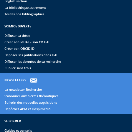
English section
La bibliothèque autrement
Toutes nos bibliographies
SCIENCE OUVERTE
Diffuser sa thèse
Créer son IdHAL - son CV HAL
Créer son ORCID ID
Déposer ses publications dans HAL
Diffuser les données de sa recherche
Publier sans frais
NEWSLETTERS
La newsletter Recherche
S'abonner aux alertes thématiques
Bulletin des nouvelles acquisitions
Dépêches APM et Hospimédia
SE FORMER
Guides et conseils