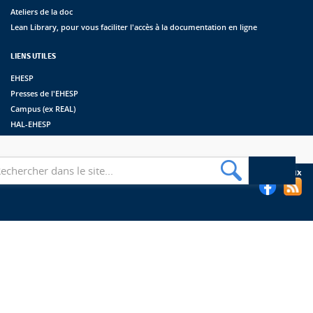
Ateliers de la doc
Lean Library, pour vous faciliter l'accès à la documentation en ligne
LIENS UTILES
EHESP
Presses de l'EHESP
Campus (ex REAL)
HAL-EHESP
erche
Suivez les bibliothèques de l'EHESP sur les réseaux sociaux