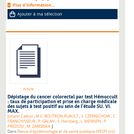
Plus d'information...
Ajouter à ma sélection
Article
Dépistage du cancer colorectal par test Hémoccult
: taux de participation et prise en charge médicale
des sujets à test positif au sein de l'étude SU. VI.
MAX.
Johann Cailhol
;
M.C. BOUTRON-RUAULT
;
S. CZERNICHOW
;
C.
FRANCHISSEUR
;
P. GALAN
;
S. Hercberg
;
L. MENNEN
;
P.
|
PREZIOSI
;
M. ZAREBSKA
Dans
Revue d'épidémiologie et de santé publique (RESP) (vol.