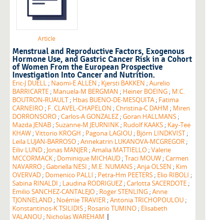
Article
Menstrual and Reproductive Factors, Exogenous
Hormone Use, and Gastric Cancer Risk in a Cohort
of Women From the European Prospective
Investigation Into Cancer and Nutrition.
Eric-J DUELL
;
Naomi-E ALLEN
;
Kjersti BAKKEN
;
Aurelio
BARRICARTE
;
Manuela-M BERGMAN
;
Heiner BOEING
;
M.C.
BOUTRON-RUAULT
;
Hbas BUENO-DE-MESQUITA
;
Fatima
CARNEIRO
;
F. CLAVEL-CHAPELON
;
Christina-C DAHM
;
Miren
DORRONSORO
;
Carlos-A GONZALEZ
;
Goran HALLMANS
;
Mazda JENAB
;
Suzanne-M JEURNINK
;
Rudolf KAAKS
;
Kay-Tee
KHAW
;
Vittorio KROGH
;
Pagona LAGIOU
;
Björn LINDKVIST
;
Leila LUJAN-BARROSO
;
Annekatrin LUKANOVA-MCGREGOR
;
Eiliv LUND
;
Jonas MANJER
;
Amalia MATTIELLO
;
Valerie
MCCORMACK
;
Dominique MICHAUD
;
Traci MOUW
;
Carmen
NAVARRO
;
Gabriella NESI
;
M.E. NUMANS
;
Anja OLSEN
;
Kim
OVERVAD
;
Domenico PALLI
;
Petra-Hm PEETERS
;
Elio RIBOLI
;
Sabina RINALDI
;
Laudina RODRIGUEZ
;
Carlotta SACERDOTE
;
Emilio SANCHEZ-CANTALEJO
;
Roger STENLING
;
Anne
TJONNELAND
;
Noémie TRAVIER
;
Antonia TRICHOPOULOU
;
Konstantinos-K TSILIDIS
;
Rosario TUMINO
;
Elisabeth
|
VALANOU
;
Nicholas WAREHAM