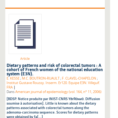
Article
Dietary patterns and risk of colorectal tumors : A
cohort of French women of the national education
system (E3N).
E. KESSE
;
M.C. BOUTRON-RUAULT
;
F. CLAVEL-CHAPELON
;
Institut Gustave Roussy. Inserm. Er120. Equipe E3N. Villejuif.
|
FRA
Dans
American journal of epidemiology (vol. 164, n° 11, 2006)
[BDSP. Notice produite par INIST-CNRS Y8rR0xw0. Diffusion
soumise à autorisation]. Little is known about the dietary
patterns associated with colorectal tumors along the
adenoma-carcinoma sequence. Scores for dietary patterns
were obtained by fa[...]