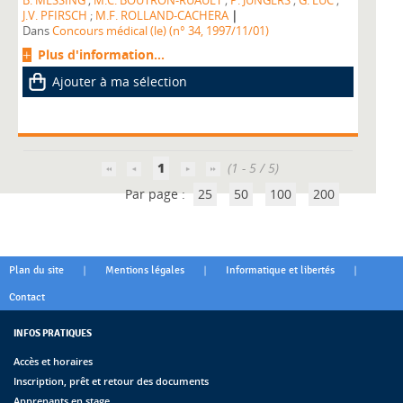
B. MESSING
;
M.C. BOUTRON-RUAULT
;
P. JUNGERS
;
G. LUC
;
|
J.V. PFIRSCH
;
M.F. ROLLAND-CACHERA
Dans
Concours médical (le) (n° 34, 1997/11/01)
Plus d'information...
Ajouter à ma sélection
1
(1 - 5 / 5)
Par page :
25
50
100
200
|
|
|
Plan du site
Mentions légales
Informatique et libertés
Contact
INFOS PRATIQUES
Accès et horaires
Inscription, prêt et retour des documents
Apprenants en stage