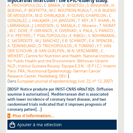
myocardial infarction : the EPIC-Elderly study.
A. TRICHOPOULOU
;
C. BAMIA
;
V. BENETOU
;
S. BINGHAM
;
H.
BOEING
;
P. BOFFETTA
;
M.C. BOUTRON-RUAULT
;
H.B. BUENO-
DE-MESQUITA
;
M.D. CHIRLAQUE
;
F. CLAVEL-CHAPELON
;
C.
GONZALEZ
;
J. HALKJAER
;
J.H. JANSSON
;
T. KEY
;
K.T. KHAW
;
N.
LARRANAGA
;
J. LINSEISEN
;
G. MASALA
;
C. Moreno
;
T. NORAT
;
M.C. OCKE
;
P. ORFANOS
;
K. OVERVAD
;
V. PALA
;
S. PANICO
;
P.H. PEETERS
;
T. PSALTOPOULOU
;
E. RIBOLI
;
S. ROHRMANN
;
C. SACERDOTE
;
M.J. SANCHEZ
;
E.B. SCHMIDT
;
E.A. SPENCER
;
A. TJONNELAND
;
D. TRICHOPOULOS
;
R. TUMINO
;
Y.T. VAN
DER SCHOUW
;
B. VAN GUELPEN
;
M.N. VERCAMBRE
;
C.
WEIKERT
;
Centre for Nutrition and Health. National Institute
for Public Health and the Environment. Bilthoven Utrecht.
NLD
;
Institut Gustave Roussy. Equipe E.3.N. - (E.P.I.C.). Inserm.
Paris. FRA
;
Nutritional Epidemiology. German Cancer
|
Research Center. Heidelberg. DEU
Dans
European journal of epidemiology (vol. 22, n° 12, 2007)
[BDSP. Notice produite par INIST-CNRS 6R0xT3Q5. Diffusion
soumise à autorisation]. Mediterranean diet is associated
with lower incidence of coronary heart disease, and two
randomised trials indicated that it improves prognosis of
coronary patien[...]
Plus d'information...
Ajouter à ma sélection