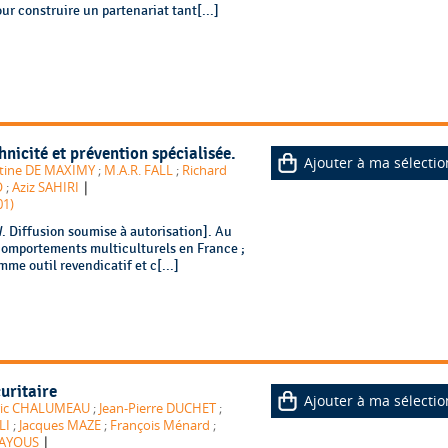
our construire un partenariat tant[...]
hnicité et prévention spécialisée.
Ajouter à ma sélectio
tine DE MAXIMY
;
M.A.R. FALL
;
Richard
|
O
;
Aziz SAHIRI
01)
 Diffusion soumise à autorisation]. Au
 comportements multiculturels en France ;
mme outil revendicatif et c[...]
uritaire
Ajouter à ma sélectio
ric CHALUMEAU
;
Jean-Pierre DUCHET
;
LI
;
Jacques MAZE
;
François Ménard
;
|
SAYOUS