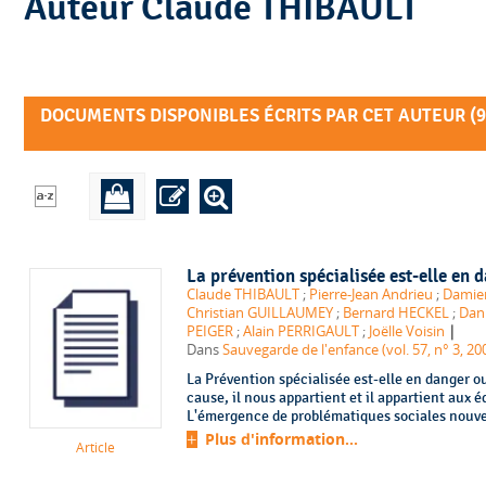
Auteur Claude THIBAULT
DOCUMENTS DISPONIBLES ÉCRITS PAR CET AUTEUR (
9
La prévention spécialisée est-elle en 
Claude THIBAULT
;
Pierre-Jean Andrieu
;
Damie
Christian GUILLAUMEY
;
Bernard HECKEL
;
Dani
|
PEIGER
;
Alain PERRIGAULT
;
Joëlle Voisin
Dans
Sauvegarde de l'enfance (vol. 57, n° 3, 20
La Prévention spécialisée est-elle en danger ou
cause, il nous appartient et il appartient aux é
L'émergence de problématiques sociales nouvell
Plus d'information...
Article