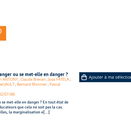
)
danger ou se met-elle en danger ?
Ajouter à ma sélectio
n ANTONY
;
Claude Brevan
;
Joas FATELA
;
el JAULT
;
Bernard Monnier
;
Pascal
02/07-08)
 se met-elle en danger ? En tout état de
ducateurs que cela ne soit pas la cas.
es, la marginalisation e[...]