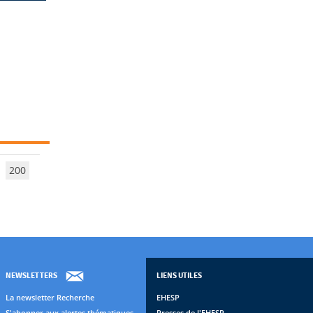
200
NEWSLETTERS
LIENS UTILES
La newsletter Recherche
EHESP
S'abonner aux alertes thématiques
Presses de l'EHESP