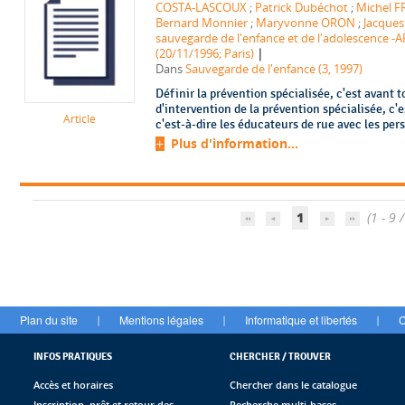
COSTA-LASCOUX
;
Patrick Dubéchot
;
Michel 
Bernard Monnier
;
Maryvonne ORON
;
Jacques
sauvegarde de l'enfance et de l'adolescence -A
|
(20/11/1996; Paris)
Dans
Sauvegarde de l'enfance (3, 1997)
Définir la prévention spécialisée, c'est avant to
d'intervention de la prévention spécialisée, c'es
Article
c'est-à-dire les éducateurs de rue avec les pers
Plus d'information...
1
(1 - 9 /
Plan du site
Mentions légales
Informatique et libertés
C
|
|
|
INFOS PRATIQUES
CHERCHER / TROUVER
Accès et horaires
Chercher dans le catalogue
Inscription, prêt et retour des
Recherche multi-bases