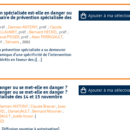
n spécialisée est-elle en danger ou
Ajouter à ma sélectio
aire de prévention spécialisée des
, préf. ;
Damien ANTONY
, préf. ;
Claude
UILLAUMEY
, préf. ;
Bernard HECKEL
, préf. ;
scal PEIGER
, préf. ;
Alain PERRIGAULT
,
,
, préf. ;
Sémaire
2002
a prévention spécialisée a su demeurer
amique d'une spécificité de l'intervention
érêts en faveur des j[...]
danger ou se met-elle en danger ?
Ajouter à ma sélectio
danger ou se met-elle en danger ?
ialisée des 14 et 15 novembre
Damien ANTONY
;
Claude Brevan
;
Joao
KEL
;
Daniel JAULT
;
Bernard Monnier
;
|
IBAULT
;
Joëlle Voisin
02)
 Diffusion soumise à autorisation].