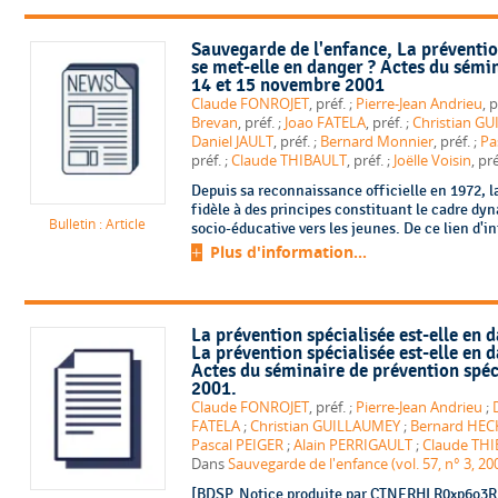
Sauvegarde de l'enfance
, La préventio
se met-elle en danger ? Actes du sémin
14 et 15 novembre 2001
Claude FONROJET
, préf. ;
Pierre-Jean Andrieu
Brevan
, préf. ;
Joao FATELA
, préf. ;
Christian G
Daniel JAULT
, préf. ;
Bernard Monnier
, préf. ;
Pa
préf. ;
Claude THIBAULT
, préf. ;
Joëlle Voisin
Depuis sa reconnaissance officielle en 1972, l
fidèle à des principes constituant le cadre dyn
Bulletin : Article
socio-éducative vers les jeunes. De ce lien d'int
Plus d'information...
La prévention spécialisée est-elle en 
La prévention spécialisée est-elle en 
Actes du séminaire de prévention spéc
2001.
Claude FONROJET
, préf. ;
Pierre-Jean Andrieu
;
FATELA
;
Christian GUILLAUMEY
;
Bernard HEC
Pascal PEIGER
;
Alain PERRIGAULT
;
Claude TH
Dans
Sauvegarde de l'enfance (vol. 57, n° 3, 20
[BDSP. Notice produite par CTNERHI R0xp6o3R.