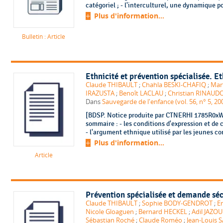
catégoriel ; - l'interculturel, une dynamique p
Plus d'information...
Bulletin : Article
Ethnicité et prévention spécialisée. Et
Claude THIBAULT
;
Chahla BESKI-CHAFIQ
;
Mar
IRAZUSTA
;
Benoît LACLAU
;
Christian RINAUD
Dans
Sauvegarde de l'enfance (vol. 56, n° 5, 20
[BDSP. Notice produite par CTNERHI 1785R0xW.
sommaire : - les conditions d'expression et de
- l'argument ethnique utilisé par les jeunes co
Plus d'information...
Article
Prévention spécialisée et demande séc
Claude THIBAULT
;
Sophie BODY-GENDROT
;
E
Nicole Gloaguen
;
Bernard HECKEL
;
Adil JAZOU
Sébastian Roché
;
Claude Roméo
;
Jean-Louis 