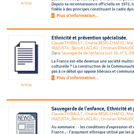
Article
Depuis sa reconnaissance officielle en 1972, l
fidèle à des principes constituant le cadre dyna
Plus d'information...
Ethnicité et prévention spécialisée.
Claude THIBAULT
;
Chahla BESKI-CHAFIQ
;
Mar
IRAZUSTA
;
Benoît LACLAU
;
Christian RINAUD
Dans
Sauvegarde de l'enfance (vol. 56, n° 5, 20
La France est-elle devenue une société multicu
culturelle ? La construction de la Communaut
pas à ce débat qui oppose libéraux et communaut
Plus d'information...
Article
Sauvegarde de l'enfance
, Ethnicité et
Claude THIBAULT
;
Chahla BESKI-CHAFIQ
;
Mar
IRAZUSTA
;
Benoît LACLAU
;
Christian RINAUD
Au sommaire : - les conditions d'expression e
France ; - l'argument ethnique utilisé par les 