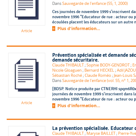
Dans
Sauvegarde de l'enfance (55, 1, 2000)
Ces journées de novembre 1999 s'inscrivent dan
novembre 1996 "Educateur de rue : acteur ou po
écoulées placent les éducateurs sur un autre n
Plus d'information...
Article
Prévention spécialisée et demande sécu
demande sécuritaire.
Claude THIBAULT
;
Sophie BODY-GENDROT
;
E
Nicole Gloaguen
;
Bernard HECKEL
;
Adil JAZOU
Sébastian Roché
;
Claude Roméo
;
Jean-Louis 
Dans
Sauvegarde de l'enfance (vol. 55, n° 1, 20
[BDSP. Notice produite par CTNERHI spqm6R0x.
journées de novembre 1999 s'inscrivent dans la
novembre 1996 "Educateur de rue : acteur ou pom
Article
Plus d'information...
La prévention spécialisée. Educateur d
Claude THIBAULT
;
Maryse BAILLET
;
Pierre-Yv