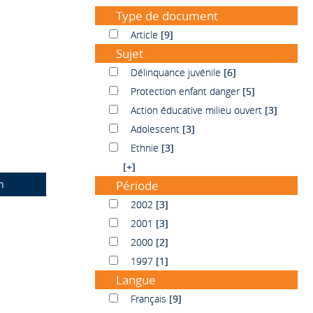
Type de document
Article
Article
[9]
Sujet
Délinquance juvénile
Délinquance juvénile
[6]
Protection enfant danger
Protection enfant danger
[5]
Action éducative milieu ouvert
Action éducative milieu ouvert
[3]
Adolescent
Adolescent
[3]
Ethnie
Ethnie
[3]
[+]
n
Période
2002
2002
[3]
2001
2001
[3]
2000
2000
[2]
1997
1997
[1]
Langue
Français
Français
[9]