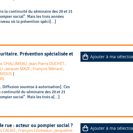
s la continuité du séminaire des 20 et 21
mpier social". Mais les trois années
iveau où la prévention spéci[...]
ritaire. Prévention spécialisée et
Ajouter à ma sélectio
ric CHALUMEAU
;
Jean-Pierre DUCHET
;
LI
;
Jacques MAZE
;
François Ménard
;
|
SAYOUS
00)
 Diffusion soumise à autorisation]. Ces
 continuité du séminaire des 20 et 21
pier social". Mais les trois a[...]
e rue : acteur ou pompier social ?
Ajouter à ma sélectio
es CALAIS
;
François Chobeaux
;
Jacqueline