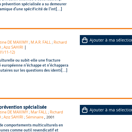
a prévention spécialisée a su demeurer
mique d'une spécificité de l'int[...]
Ajouter à ma sélectio
tine DE MAXIMY
;
M.A.R. FALL
;
Richard
|
O
;
Aziz SAHIRI
01/11-12)
lturelle ou subit-elle une fracture
é européenne n'échappe et n'échappera
aires sur les questions des identi[...]
 prévention spécialisée
Ajouter à ma sélectio
tine DE MAXIMY
;
Mar FALL
;
Richard
,
O
;
Aziz SAHIRI
;
Séminaire
2001
t de comportements multiculturels en
jeunes comme outil revendicatif et