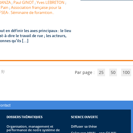
FRANZA
;
Paul GINOT
;
Yves LEBRETON
;
 Pain
;
Association française pour la
FSEA-. Séminaire de foramtion..
ut en définir les axes principaux : le lieu
t-à-dire le travail de rue ; les acteurs,
onnes qu'ils [...]
 9)
Par page :
25
50
100
ontact
DOSSIERS THÉMATIQUES
SCIENCE OUVERTE
Organisation, management et
Diffuser sa thèse
performance de notre système de
Créer son IdHAL - son CV HAL