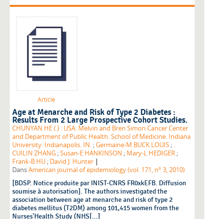
Article
Age at Menarche and Risk of Type 2 Diabetes :
Results From 2 Large Prospective Cohort Studies.
CHUNYAN HE (.) : USA. Melvin and Bren Simon Cancer Center
and Department of Public Health. School of Medicine. Indiana
University. Indianapolis. IN.
;
Germaine-M BUCK LOUIS
;
.
CUILIN ZHANG
;
Susan-E HANKINSON
;
Mary-L HEDIGER
;
|
Frank-B HU
;
David J. Hunter
Dans
American journal of epidemiology (vol. 171, n° 3, 2010)
[BDSP. Notice produite par INIST-CNRS FR0xkEFB. Diffusion
soumise à autorisation]. The authors investigated the
association between age at menarche and risk of type 2
diabetes mellitus (T2DM) among 101,415 women from the
Nurses'Health Study (NHS[...]