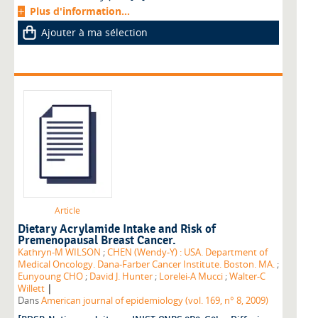
Plus d'information...
Ajouter à ma sélection
Article
Dietary Acrylamide Intake and Risk of
Premenopausal Breast Cancer.
Kathryn-M WILSON
;
CHEN (Wendy-Y) : USA. Department of
Medical Oncology. Dana-Farber Cancer Institute. Boston. MA.
;
Eunyoung CHO
;
David J. Hunter
;
Lorelei-A Mucci
;
Walter-C
|
Willett
Dans
American journal of epidemiology (vol. 169, n° 8, 2009)