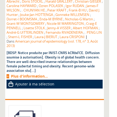
Albrecht
;
Doris STOCKL
;
Harald GRALLERT
;
Christian GIEGER
;
Caroline HAYWARD
;
Ozren POLASEK
;
Igor RUDAN
;
James-F
WILSON
;
. CHUNYAN HE
;
Peter KRAFT
;
Frank-B HU
;
David J.
Hunter
;
Jouke-Jan HOTTENGA
;
Gonneke WILLEMSEN
;
Dorret-I BOOMSMA
;
Enda-M BYRNE
;
Nicholas-G Martin
;
Grant-W MONTGOMERY
;
Nicole-M WARRINGTON
;
Craig-E
PENNELL
;
Lisette STOLK
;
Jenny-A VISSER
;
Albert HOFMAN
;
André-G UITTERLINDEN
;
Fernando RIVADENEIRA
;
. PENG LIN
|
;
Sherri-L FISHER
;
Laura-J BIERUT
;
Laura CRISPONI
Dans
American journal of epidemiology (vol. 178, n° 3, Août
2013)
[BDSP. Notice produite par INIST-CNRS kCR0xFCE. Diffusion
soumise à autorisation]. Obesity is of global health concern.
There are well-described inverse relationships between
female pubertal timing and obesity. Recent genome-wide
association stu[...]
Plus d'information...
Ajouter à ma sélection