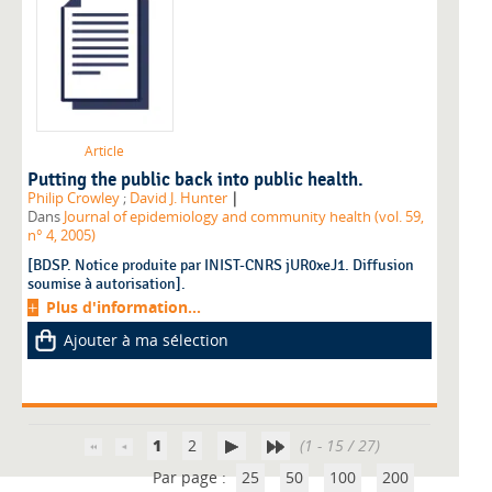
Article
Putting the public back into public health.
|
Philip Crowley
;
David J. Hunter
Dans
Journal of epidemiology and community health (vol. 59,
n° 4, 2005)
[BDSP. Notice produite par INIST-CNRS jUR0xeJ1. Diffusion
soumise à autorisation].
Plus d'information...
Ajouter à ma sélection
1
2
(1 - 15 / 27)
Par page :
25
50
100
200