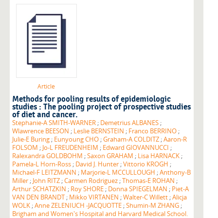
Article
Methods for pooling results of epidemiologic
studies : The pooling project of prospective studies
of diet and cancer.
Stephanie-A SMITH-WARNER
;
Demetrius ALBANES
;
Wlawrence BEESON
;
Leslie BERNSTEIN
;
Franco BERRINO
;
Julie-E Buring
;
Eunyoung CHO
;
Graham-A COLDITZ
;
Aaron-R
FOLSOM
;
Jo-L FREUDENHEIM
;
Edward GIOVANNUCCI
;
Ralexandra GOLDBOHM
;
Saxon GRAHAM
;
Lisa HARNACK
;
Pamela-L Horn-Ross
;
David J. Hunter
;
Vittorio KROGH
;
Michael-F LEITZMANN
;
Marjorie-L MCCULLOUGH
;
Anthony-B
Miller
;
John RITZ
;
Carmen Rodriguez
;
Thomas-E ROHAN
;
Arthur SCHATZKIN
;
Roy SHORE
;
Donna SPIEGELMAN
;
Piet-A
VAN DEN BRANDT
;
Mikko VIRTANEN
;
Walter-C Willett
;
Alicja
WOLK
;
Anne ZELENIUCH -JACQUOTTE
;
Shumin-M ZHANG
;
Brigham and Women's Hospital and Harvard Medical School.