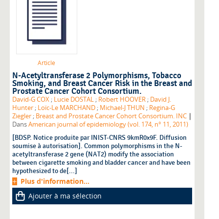
Article
N-Acetyltransferase 2 Polymorphisms, Tobacco
Smoking, and Breast Cancer Risk in the Breast and
Prostate Cancer Cohort Consortium.
David-G COX
;
Lucie DOSTAL
;
Robert HOOVER
;
David J.
Hunter
;
Loïc-Le MARCHAND
;
Michael-J THUN
;
Regina-G
|
Ziegler
;
Breast and Prostate Cancer Cohort Consortium. INC
Dans
American journal of epidemiology (vol. 174, n° 11, 2011)
[BDSP. Notice produite par INIST-CNRS 9kmR0x9F. Diffusion
soumise à autorisation]. Common polymorphisms in the N-
acetyltransferase 2 gene (NAT2) modify the association
between cigarette smoking and bladder cancer and have been
hypothesized to de[...]
Plus d'information...
Ajouter à ma sélection