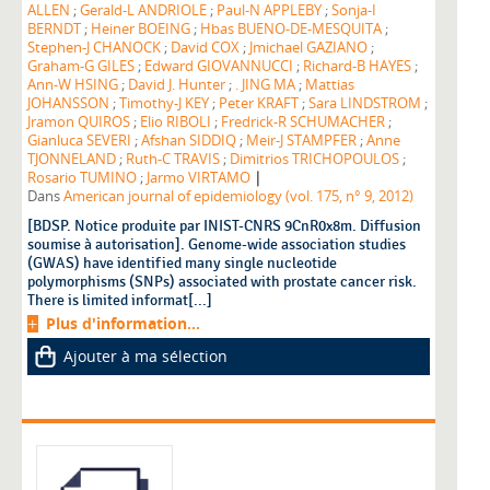
ALLEN
;
Gerald-L ANDRIOLE
;
Paul-N APPLEBY
;
Sonja-I
BERNDT
;
Heiner BOEING
;
Hbas BUENO-DE-MESQUITA
;
Stephen-J CHANOCK
;
David COX
;
Jmichael GAZIANO
;
Graham-G GILES
;
Edward GIOVANNUCCI
;
Richard-B HAYES
;
Ann-W HSING
;
David J. Hunter
;
. JING MA
;
Mattias
JOHANSSON
;
Timothy-J KEY
;
Peter KRAFT
;
Sara LINDSTROM
;
Jramon QUIROS
;
Elio RIBOLI
;
Fredrick-R SCHUMACHER
;
Gianluca SEVERI
;
Afshan SIDDIQ
;
Meir-J STAMPFER
;
Anne
TJONNELAND
;
Ruth-C TRAVIS
;
Dimitrios TRICHOPOULOS
;
|
Rosario TUMINO
;
Jarmo VIRTAMO
Dans
American journal of epidemiology (vol. 175, n° 9, 2012)
[BDSP. Notice produite par INIST-CNRS 9CnR0x8m. Diffusion
soumise à autorisation]. Genome-wide association studies
(GWAS) have identified many single nucleotide
polymorphisms (SNPs) associated with prostate cancer risk.
There is limited informat[...]
Plus d'information...
Ajouter à ma sélection