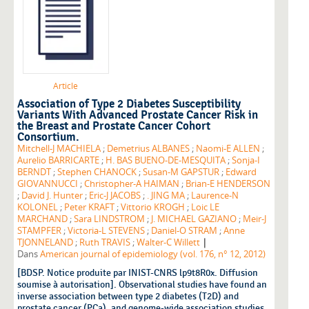
Article
Association of Type 2 Diabetes Susceptibility
Variants With Advanced Prostate Cancer Risk in
the Breast and Prostate Cancer Cohort
Consortium.
Mitchell-J MACHIELA
;
Demetrius ALBANES
;
Naomi-E ALLEN
;
Aurelio BARRICARTE
;
H. BAS BUENO-DE-MESQUITA
;
Sonja-I
BERNDT
;
Stephen CHANOCK
;
Susan-M GAPSTUR
;
Edward
GIOVANNUCCI
;
Christopher-A HAIMAN
;
Brian-E HENDERSON
;
David J. Hunter
;
Eric-J JACOBS
;
. JING MA
;
Laurence-N
KOLONEL
;
Peter KRAFT
;
Vittorio KROGH
;
Loic LE
MARCHAND
;
Sara LINDSTROM
;
J. MICHAEL GAZIANO
;
Meir-J
STAMPFER
;
Victoria-L STEVENS
;
Daniel-O STRAM
;
Anne
|
TJONNELAND
;
Ruth TRAVIS
;
Walter-C Willett
Dans
American journal of epidemiology (vol. 176, n° 12, 2012)
[BDSP. Notice produite par INIST-CNRS lp9t8R0x. Diffusion
soumise à autorisation]. Observational studies have found an
inverse association between type 2 diabetes (T2D) and
prostate cancer (PCa), and genome-wide association studies