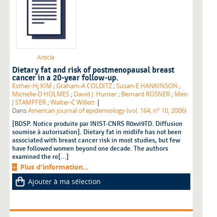
Article
Dietary fat and risk of postmenopausal breast
cancer in a 20-year follow-up.
Esther-Hj KIM
;
Graham-A COLDITZ
;
Susan-E HANKINSON
;
Michelle-D HOLMES
;
David J. Hunter
;
Bernard ROSNER
;
Meir-
|
J STAMPFER
;
Walter-C Willett
Dans
American journal of epidemiology (vol. 164, n° 10, 2006)
[BDSP. Notice produite par INIST-CNRS R0xvi9TD. Diffusion
soumise à autorisation]. Dietary fat in midlife has not been
associated with breast cancer risk in most studies, but few
have followed women beyond one decade. The authors
examined the re[...]
Plus d'information...
Ajouter à ma sélection