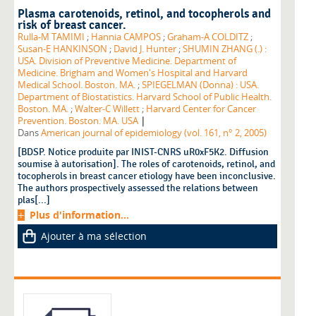
Plasma carotenoids, retinol, and tocopherols and
risk of breast cancer.
Rulla-M TAMIMI
;
Hannia CAMPOS
;
Graham-A COLDITZ
;
Susan-E HANKINSON
;
David J. Hunter
;
SHUMIN ZHANG (.) :
USA. Division of Preventive Medicine. Department of
Medicine. Brigham and Women's Hospital and Harvard
Medical School. Boston. MA.
;
SPIEGELMAN (Donna) : USA.
Department of Biostatistics. Harvard School of Public Health.
Boston. MA.
;
Walter-C Willett
;
Harvard Center for Cancer
|
Prevention. Boston. MA. USA
Dans
American journal of epidemiology (vol. 161, n° 2, 2005)
[BDSP. Notice produite par INIST-CNRS uR0xF5K2. Diffusion
soumise à autorisation]. The roles of carotenoids, retinol, and
tocopherols in breast cancer etiology have been inconclusive.
The authors prospectively assessed the relations between
plas[...]
Plus d'information...
Ajouter à ma sélection