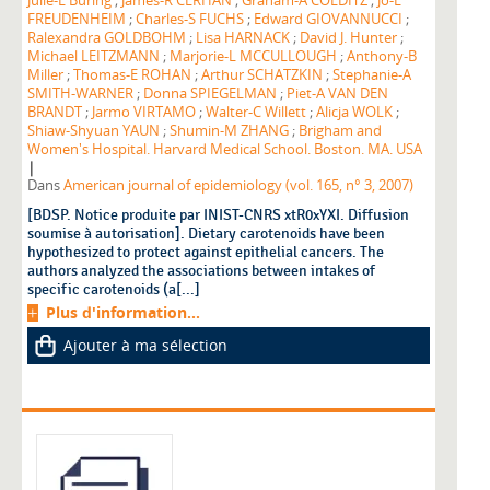
Julie-E Buring
;
James-R CERHAN
;
Graham-A COLDITZ
;
Jo-L
FREUDENHEIM
;
Charles-S FUCHS
;
Edward GIOVANNUCCI
;
Ralexandra GOLDBOHM
;
Lisa HARNACK
;
David J. Hunter
;
Michael LEITZMANN
;
Marjorie-L MCCULLOUGH
;
Anthony-B
Miller
;
Thomas-E ROHAN
;
Arthur SCHATZKIN
;
Stephanie-A
SMITH-WARNER
;
Donna SPIEGELMAN
;
Piet-A VAN DEN
BRANDT
;
Jarmo VIRTAMO
;
Walter-C Willett
;
Alicja WOLK
;
Shiaw-Shyuan YAUN
;
Shumin-M ZHANG
;
Brigham and
Women's Hospital. Harvard Medical School. Boston. MA. USA
|
Dans
American journal of epidemiology (vol. 165, n° 3, 2007)
[BDSP. Notice produite par INIST-CNRS xtR0xYXI. Diffusion
soumise à autorisation]. Dietary carotenoids have been
hypothesized to protect against epithelial cancers. The
authors analyzed the associations between intakes of
specific carotenoids (a[...]
Plus d'information...
Ajouter à ma sélection