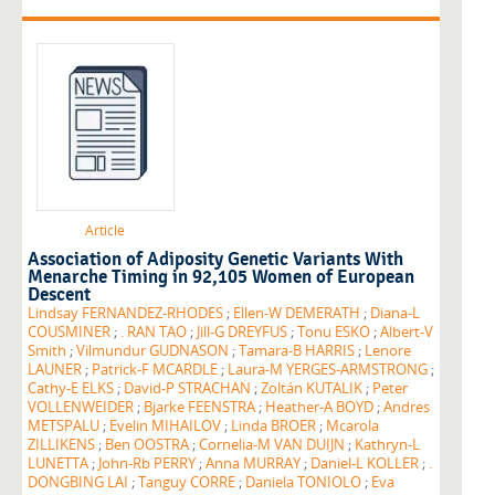
Article
Association of Adiposity Genetic Variants With
Menarche Timing in 92,105 Women of European
Descent
Lindsay FERNANDEZ-RHODES
;
Ellen-W DEMERATH
;
Diana-L
COUSMINER
;
. RAN TAO
;
Jill-G DREYFUS
;
Tonu ESKO
;
Albert-V
Smith
;
Vilmundur GUDNASON
;
Tamara-B HARRIS
;
Lenore
LAUNER
;
Patrick-F MCARDLE
;
Laura-M YERGES-ARMSTRONG
;
Cathy-E ELKS
;
David-P STRACHAN
;
Zoltán KUTALIK
;
Peter
VOLLENWEIDER
;
Bjarke FEENSTRA
;
Heather-A BOYD
;
Andres
METSPALU
;
Evelin MIHAILOV
;
Linda BROER
;
Mcarola
ZILLIKENS
;
Ben OOSTRA
;
Cornelia-M VAN DUIJN
;
Kathryn-L
LUNETTA
;
John-Rb PERRY
;
Anna MURRAY
;
Daniel-L KOLLER
;
.
DONGBING LAI
;
Tanguy CORRE
;
Daniela TONIOLO
;
Eva