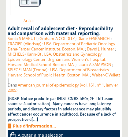
Article
Adult recall of adolescent diet : Reproducibility
and comparison with maternal reporting.
Sonia-S MARUTI
;
Graham-A COLDITZ
;
Diane FESKANICH
;
FRAZIER (Alindsay) : USA. Department of Pediatric Oncology.
Dana-Farber Cancer Institute. Boston. MA.
;
David J. Hunter
;
MICHELS (Karin-B) : USA. Obstetrics and Gynecology
Epidemiology Center. Brigham and Women's Hospital.
Harvard Medical School. Boston. MA.
;
Laura-A SAMPSON
;
SPIEGELMAN (Donna) : USA. Department of Biostatistics.
Harvard School of Public Health. Boston. MA.
;
Walter-C Willett
|
Dans
American journal of epidemiology (vol. 161, n° 1, Janvier
2005)
[BDSP. Notice produite par INIST-CNRS IiR0xj2E. Diffusion
soumise à autorisation]. Many cancers have long latency
periods, and dietary factors in adolescence may plausibly
affect cancer occurrence in adulthood. Because of a lack of
prospective d[...]
Plus d'information...
Ajouter à ma sélection