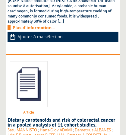
[BDSP. Notice produite par INIST-CNRS 8R0xG9ko. Diffusion
soumise à autorisation]. Acrylamide, a probable human
carcinogen, is formed during high-temperature cooking of
many commonly consumed foods. It is widespread ;
approximately 30% of calori[...]
Plus d'information...
Ajouter à ma sélection
Article
Dietary carotenoids and risk of colorectal cancer
in a pooled analysis of 11 cohort studies.
Satu MANNISTO
;
Hans-Olov ADAMI
;
Demetrius ALBANES
;