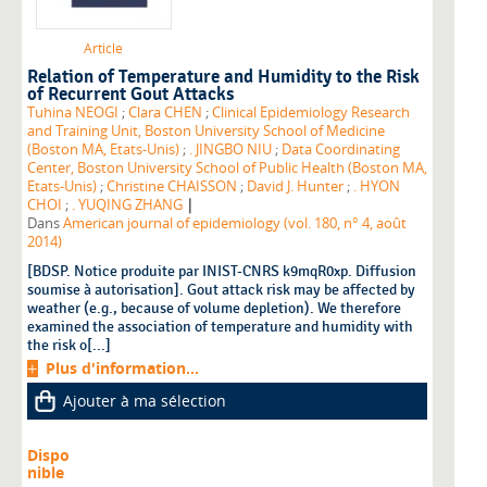
Article
Relation of Temperature and Humidity to the Risk
of Recurrent Gout Attacks
Tuhina NEOGI
;
Clara CHEN
;
Clinical Epidemiology Research
and Training Unit, Boston University School of Medicine
(Boston MA, Etats-Unis)
;
. JINGBO NIU
;
Data Coordinating
Center, Boston University School of Public Health (Boston MA,
Etats-Unis)
;
Christine CHAISSON
;
David J. Hunter
;
. HYON
|
CHOI
;
. YUQING ZHANG
Dans
American journal of epidemiology (vol. 180, n° 4, août
2014)
[BDSP. Notice produite par INIST-CNRS k9mqR0xp. Diffusion
soumise à autorisation]. Gout attack risk may be affected by
weather (e.g., because of volume depletion). We therefore
examined the association of temperature and humidity with
the risk o[...]
Plus d'information...
Ajouter à ma sélection
Dispo
nible