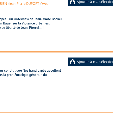
Ajouter à ma sélectio
OBIEN
;
Jean-Pierre DUPORT
;
Yves
oppés : Un unterview de Jean-Marie Bockel
ain Bauer sur la Violence urbaines,
 de liberté de Jean-Pierre[...]
Ajouter à ma sélectio
eur conclut que "les handicapés appellent
ans la problématique générale du