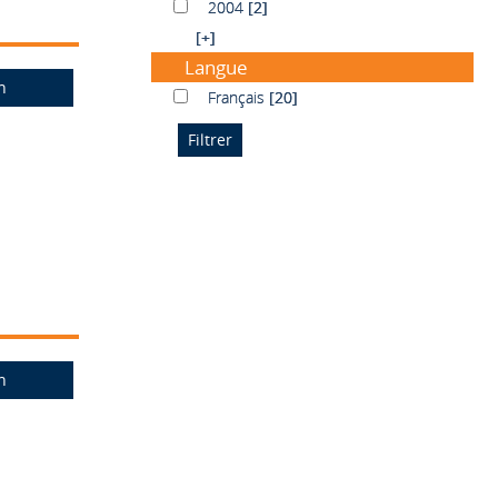
2004
2004
[2]
[+]
Langue
n
Français
Français
[20]
n