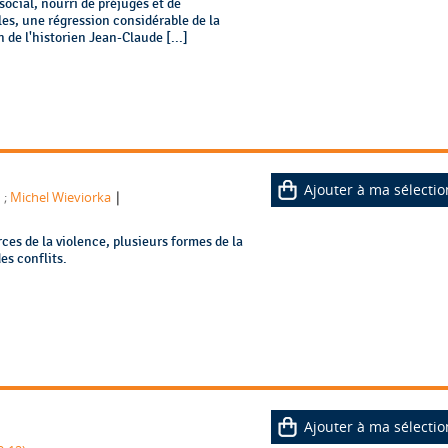
 social, nourri de préjugés et de
cles, une régression considérable de la
 de l'historien Jean-Claude [...]
Ajouter à ma sélectio
|
d
;
Michel Wieviorka
rces de la violence, plusieurs formes de la
es conflits.
Ajouter à ma sélectio