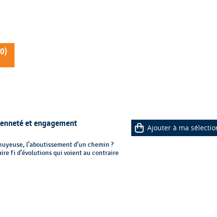
0
)
oyenneté et engagement
Ajouter à ma sélectio
nnuyeuse, l’aboutissement d’un chemin ?
faire fi d’évolutions qui voient au contraire