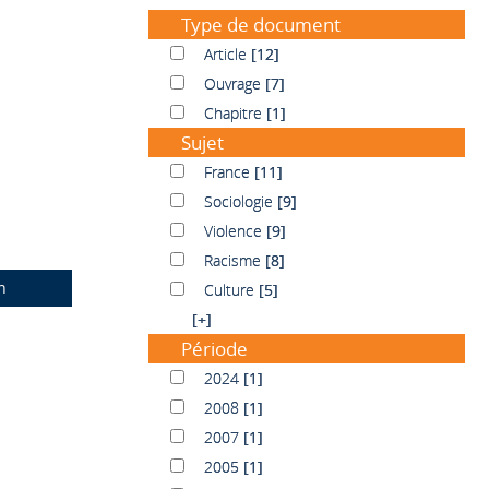
Type de document
Article
Article
[12]
Ouvrage
Ouvrage
[7]
Chapitre
Chapitre
[1]
Sujet
France
France
[11]
Sociologie
Sociologie
[9]
Violence
Violence
[9]
Racisme
Racisme
[8]
n
Culture
Culture
[5]
[+]
Période
2024
2024
[1]
2008
2008
[1]
2007
2007
[1]
2005
2005
[1]