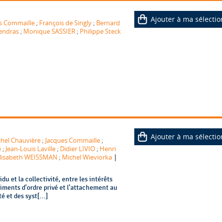
Ajouter à ma sélectio
s Commaille
;
François de Singly
;
Bernard
endras
;
Monique SASSIER
;
Philippe Steck
Ajouter à ma sélectio
hel Chauvière
;
Jacques Commaille
;
e
;
Jean-Louis Laville
;
Didier LIVIO
;
Henri
|
lisabeth WEISSMAN
;
Michel Wieviorka
idu et la collectivité, entre les intérêts
entiments d'ordre privé et l'attachement au
 et des syst[...]