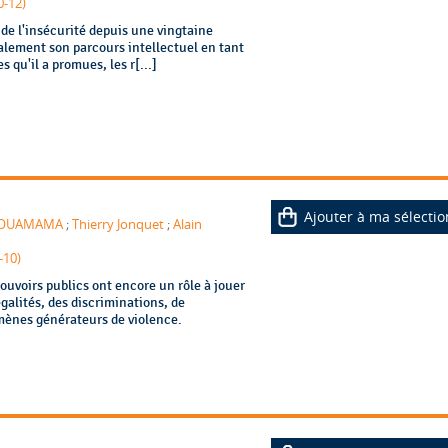
0-12)
de l'insécurité depuis une vingtaine
galement son parcours intellectuel en tant
 qu'il a promues, les r[...]
Ajouter à ma sélectio
BOUAMAMA
;
Thierry Jonquet
;
Alain
-10)
pouvoirs publics ont encore un rôle à jouer
galités, des discriminations, de
omènes générateurs de violence.