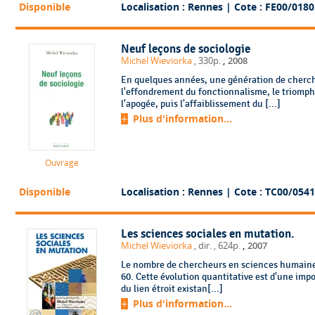
Disponible
Localisation : Rennes
| Cote : FE00/0180
Neuf leçons de sociologie
,
Michel Wieviorka
, 330p.
2008
En quelques années, une génération de cherch
l'effondrement du fonctionnalisme, le triomphe
l'apogée, puis l'affaiblissement du [...]
Plus d'information...
Ouvrage
Disponible
Localisation : Rennes
| Cote : TC00/0541
Les sciences sociales en mutation.
,
Michel Wieviorka
, dir.
, 624p.
2007
Le nombre de chercheurs en sciences humaines
60. Cette évolution quantitative est d'une imp
du lien étroit existan[...]
Plus d'information...