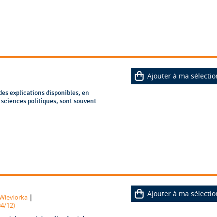
Ajouter à ma sélectio
es explications disponibles, en
 sciences politiques, sont souvent
Ajouter à ma sélectio
|
 Wieviorka
04/12)