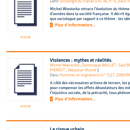
Dans
Sociologie du travail (vol. 44, n° 4, 2002/1
Michel Wieviorka retrace l'évolution du thème 
d'années dans la société française. Il décrit é
que sociologue par rapport à ce thème : les idées
Plus d'information...
Article
Violences : mythes et réalités.
Michel Wieviorka
;
Dominique BAILLET
;
Saïd 
|
PIERROT
;
Sébastian Roché
Dans
Hommes et migrations (n° 1227, 2000/09
A côté des nécessaires actions de terrain, les 
pour compenser les effets dévastateurs des iné
l'injustice sociale, de la précarité, tous phén
Plus d'information...
Article
Le risque urbain.