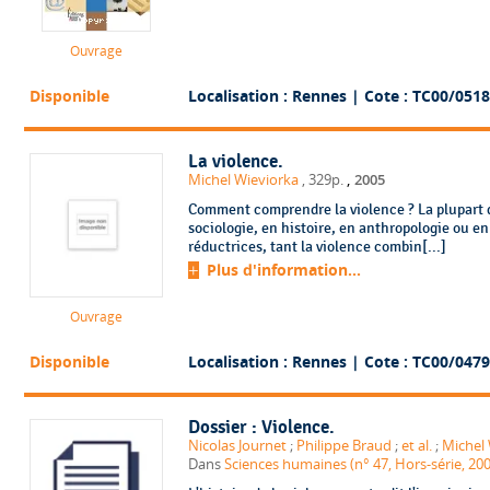
Ouvrage
Disponible
Localisation : Rennes
| Cote : TC00/0518
La violence.
,
Michel Wieviorka
, 329p.
2005
Comment comprendre la violence ? La plupart d
sociologie, en histoire, en anthropologie ou en
réductrices, tant la violence combin[...]
Plus d'information...
Ouvrage
Disponible
Localisation : Rennes
| Cote : TC00/0479
Dossier : Violence.
Nicolas Journet
;
Philippe Braud
;
et al.
;
Michel
Dans
Sciences humaines (n° 47, Hors-série, 20