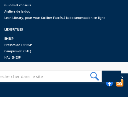
Guides et conseils
Ateliers de la doc
Lean Library, pour vous faciliter l'accès à la documentation en ligne
LIENS UTILES
EHESP
Presses de l'EHESP
Campus (ex REAL)
HAL-EHESP
erche
Suivez les bibliothèques de l'EHESP sur les réseaux sociaux