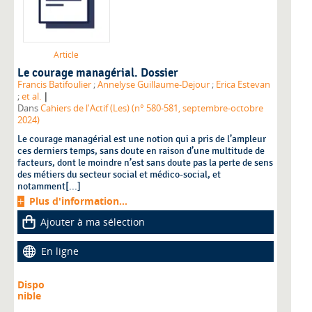
Article
Le courage managérial. Dossier
Francis Batifoulier
;
Annelyse Guillaume-Dejour
;
Erica Estevan
|
;
et al.
Dans
Cahiers de l'Actif (Les) (n° 580-581, septembre-octobre
2024)
Le courage managérial est une notion qui a pris de l’ampleur
ces derniers temps, sans doute en raison d’une multitude de
facteurs, dont le moindre n’est sans doute pas la perte de sens
des métiers du secteur social et médico-social, et
notamment[...]
Plus d'information...
Ajouter à ma sélection
En ligne
Dispo
nible