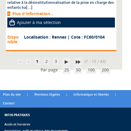
relative à la désinstitutionnalisation de la prise en charge des
enfants ha[...]
Plus d'information...
Ajouter à ma sélection
Dispo
Localisation : Rennes
| Cote : FC60/0104
nible
1
2
3
(1 - 15 / 43)
Par page :
25
50
100
200
|
|
|
Plan du site
Mentions légales
Informatique et libertés
Contact
INFOS PRATIQUES
Accès et horaires
Inscription, prêt et retour des documents