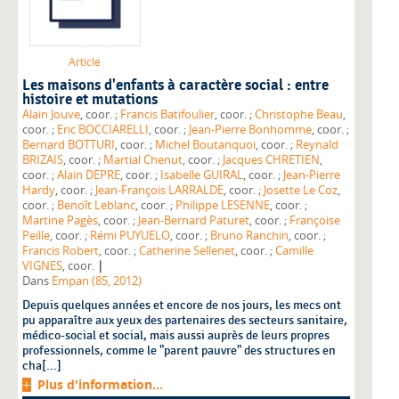
Article
Les maisons d'enfants à caractère social : entre
histoire et mutations
Alain Jouve
, coor. ;
Francis Batifoulier
, coor. ;
Christophe Beau
,
coor. ;
Eric BOCCIARELLI
, coor. ;
Jean-Pierre Bonhomme
, coor. ;
Bernard BOTTURI
, coor. ;
Michel Boutanquoi
, coor. ;
Reynald
BRIZAIS
, coor. ;
Martial Chenut
, coor. ;
Jacques CHRETIEN
,
coor. ;
Alain DEPRE
, coor. ;
Isabelle GUIRAL
, coor. ;
Jean-Pierre
Hardy
, coor. ;
Jean-François LARRALDE
, coor. ;
Josette Le Coz
,
coor. ;
Benoît Leblanc
, coor. ;
Philippe LESENNE
, coor. ;
Martine Pagès
, coor. ;
Jean-Bernard Paturet
, coor. ;
Françoise
Peille
, coor. ;
Rémi PUYUELO
, coor. ;
Bruno Ranchin
, coor. ;
Francis Robert
, coor. ;
Catherine Sellenet
, coor. ;
Camille
|
VIGNES
, coor.
Dans
Empan (85, 2012)
Depuis quelques années et encore de nos jours, les mecs ont
pu apparaître aux yeux des partenaires des secteurs sanitaire,
médico-social et social, mais aussi auprès de leurs propres
professionnels, comme le "parent pauvre" des structures en
cha[...]
Plus d'information...