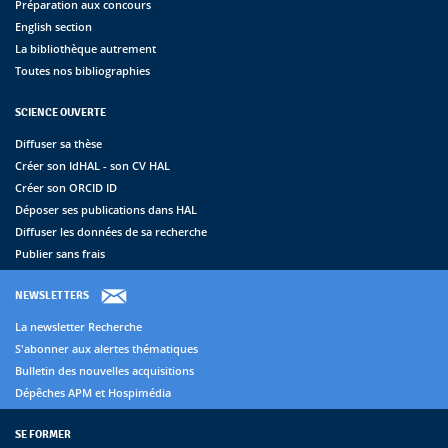
Préparation aux concours
English section
La bibliothèque autrement
Toutes nos bibliographies
SCIENCE OUVERTE
Diffuser sa thèse
Créer son IdHAL - son CV HAL
Créer son ORCID ID
Déposer ses publications dans HAL
Diffuser les données de sa recherche
Publier sans frais
NEWSLETTERS
La newsletter Recherche
S'abonner aux alertes thématiques
Bulletin des nouvelles acquisitions
Dépêches APM et Hospimédia
SE FORMER