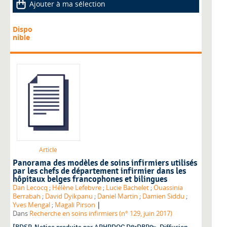
Ajouter à ma sélection
Dispo
nible
Article
Panorama des modèles de soins infirmiers utilisés
par les chefs de département infirmier dans les
hôpitaux belges francophones et bilingues
Dan Lecocq
;
Hélène Lefebvre
;
Lucie Bachelet
;
Ouassinia
Berrabah
;
David Dyikpanu
;
Daniel Martin
;
Damien Siddu
;
|
Yves Mengal
;
Magali Pirson
Dans
Recherche en soins infirmiers (n° 129, juin 2017)