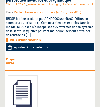
perspective novatrice et pragmatique
Chantal CARA
;
Jérôme Gauvin-Lepage
;
Hélène Lefebvre
;
et al.
|
Dans
Recherche en soins infirmiers (n° 125, juin 2016)
[BDSP. Notice produite par APHPDOC s8p7R0xG. Diffusion
soumise à autorisation]. Comme à bien des endroits dans le
monde, le Québec n'échappe pas aux réformes de son système
de la santé, lesquelles peuvent malheureusement entraîner
des obstacles [...]
Plus d'information...
Ajouter à ma sélection
Dispo
nible