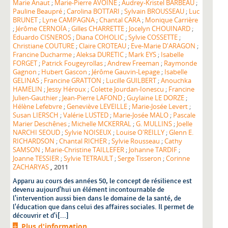
Marie Anaut
;
Marie-Pierre AVOINE
;
Audrey-Kristel BARBEAU
;
Pauline Beaupré
;
Carolina BOTTARI
;
Sylvain BROUSSEAU
;
Luc
BRUNET
;
Lyne CAMPAGNA
;
Chantal CARA
;
Monique Carrière
;
Jérôme CERNOÏA
;
Gilles CHARRETTE
;
Jocelyn CHOUINARD
;
Eduardo CISNEROS
;
Diana COHOLIC
;
Sylvie COSSETTE
;
Christiane COUTURE
;
Claire CROTEAU
;
Eve-Marie D'ARAGON
;
Francine Ducharme
;
Aleksa DURETIC
;
Mark EYS
;
Isabelle
FORGET
;
Patrick Fougeyrollas
;
Andrew Freeman
;
Raymonde
Gagnon
;
Hubert Gascon
;
Jérôme Gauvin-Lepage
;
Isabelle
GELINAS
;
Francine GRATTON
;
Lucille GUILBERT
;
Anouchka
HAMELIN
;
Jessy Héroux
;
Colette Jourdan-Ionescu
;
Francine
Julien-Gauthier
;
Jean-Pierre LAFOND
;
Guylaine LE DORZE
;
Hélène Lefebvre
;
Geneviève LEVEILLE
;
Marie-Josée Levert
;
Susan LIERSCH
;
Valérie LUSTED
;
Marie-Josée MALO
;
Pascale
Marier Deschênes
;
Michelle MCKERRAL
;
G. MULLINS
;
Joelle
NARCHI SEOUD
;
Sylvie NOISEUX
;
Louise O'REILLY
;
Glenn E.
RICHARDSON
;
Chantal RICHER
;
Sylvie Rousseau
;
Cathy
SAMSON
;
Marie-Christine TAILLEFER
;
Johanne TARDIF
;
Joanne TESSIER
;
Sylvie TETRAULT
;
Serge Tisseron
;
Corinne
,
ZACHARYAS
2011
Apparu au cours des années 50, le concept de résilience est
devenu aujourd'hui un élément incontournable de
l'intervention aussi bien dans le domaine de la santé, de
l'éducation que dans celui des affaires sociales. Il permet de
découvrir et d'i[...]
Plus d'information...