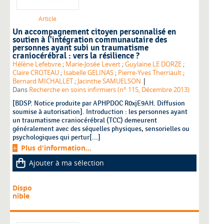
Article
Un accompagnement citoyen personnalisé en
soutien à l'intégration communautaire des
personnes ayant subi un traumatisme
craniocérébral : vers la résilience ?
Hélène Lefebvre
;
Marie-Josée Levert
;
Guylaine LE DORZE
;
Claire CROTEAU
;
Isabelle GELINAS
;
Pierre-Yves Therriault
;
|
Bernard MICHALLET
;
Jacinthe SAMUELSON
Dans
Recherche en soins infirmiers (n° 115, Décembre 2013)
[BDSP. Notice produite par APHPDOC R0xjE9AH. Diffusion
soumise à autorisation]. Introduction : les personnes ayant
un traumatisme craniocérébral (TCC) demeurent
généralement avec des séquelles physiques, sensorielles ou
psychologiques qui pertur[...]
Plus d'information...
Ajouter à ma sélection
Dispo
nible