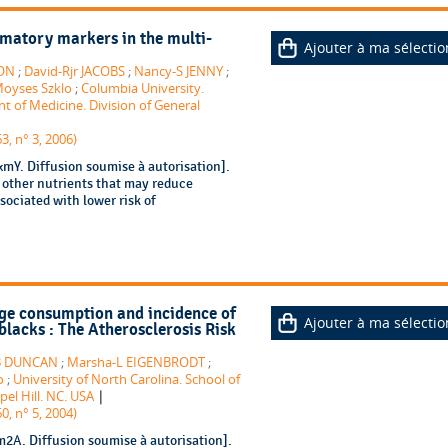
matory markers in the multi-
Ajouter à ma sélectio
ON
;
David-Rjr JACOBS
;
Nancy-S JENNY
;
oyses Szklo
;
Columbia University.
t of Medicine. Division of General
3, n° 3, 2006)
mY. Diffusion soumise à autorisation].
d other nutrients that may reduce
ociated with lower risk of
ge consumption and incidence of
Ajouter à ma sélectio
blacks : The Atherosclerosis Risk
B DUNCAN
;
Marsha-L EIGENBRODT
;
o
;
University of North Carolina. School of
|
pel Hill. NC. USA
0, n° 5, 2004)
2A. Diffusion soumise à autorisation].