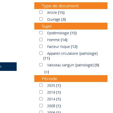
Type de document
Article
Article
[15]
Ouvrage
Ouvrage
[3]
Sujet
Epidémiologie
Epidémiologie
[15]
Homme
Homme
[14]
Facteur risque
Facteur risque
[12]
Appareil circulatoire [pathologie]
Appareil circulatoire [pathologie]
[11]
Vaisseau sanguin [pathologie]
Vaisseau sanguin [pathologie]
[9]
n
[+]
Période
2025
2025
[1]
2019
2019
[1]
2014
2014
[1]
2008
2008
[1]
2006
2006
[1]