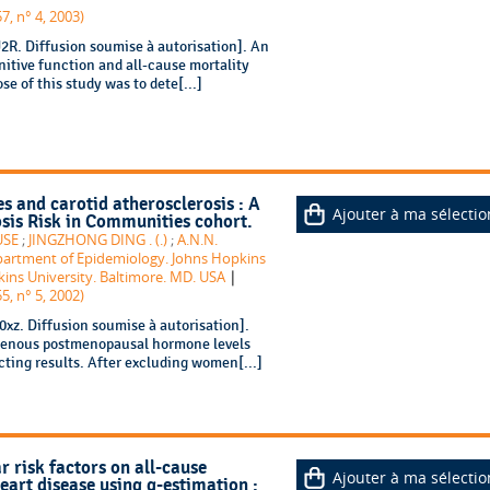
7, n° 4, 2003)
2R. Diffusion soumise à autorisation]. An
itive function and all-cause mortality
se of this study was to dete[...]
and carotid atherosclerosis : A
Ajouter à ma sélectio
osis Risk in Communities cohort.
USE
;
JINGZHONG DING . (.)
;
A.N.N.
artment of Epidemiology. Johns Hopkins
|
ins University. Baltimore. MD. USA
5, n° 5, 2002)
xz. Diffusion soumise à autorisation].
genous postmenopausal hormone levels
cting results. After excluding women[...]
r risk factors on all-cause
Ajouter à ma sélectio
eart disease using g-estimation :