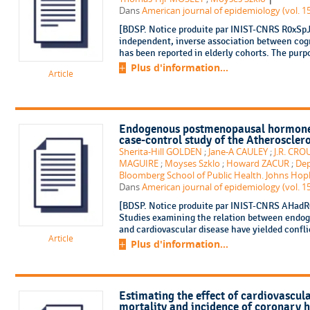
Dans
American journal of epidemiology (vol. 15
[BDSP. Notice produite par INIST-CNRS R0xSpJ
independent, inverse association between cogn
has been reported in elderly cohorts. The purpo
Plus d'information...
Article
Endogenous postmenopausal hormones 
case-control study of the Atheroscler
Sherita-Hill GOLDEN
;
Jane-A CAULEY
;
J.R. CRO
MAGUIRE
;
Moyses Szklo
;
Howard ZACUR
;
Dep
Bloomberg School of Public Health. Johns Hopk
Dans
American journal of epidemiology (vol. 15
[BDSP. Notice produite par INIST-CNRS AHadR0
Studies examining the relation between endo
and cardiovascular disease have yielded confli
Article
Plus d'information...
Estimating the effect of cardiovascula
mortality and incidence of coronary h