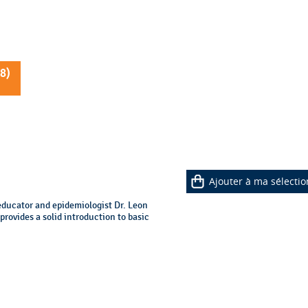
8
)
Ajouter à ma sélectio
educator and epidemiologist Dr. Leon
provides a solid introduction to basic