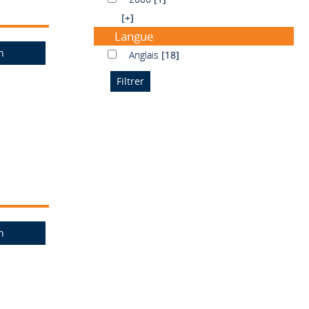
[+]
Langue
n
Anglais
Anglais
[18]
n