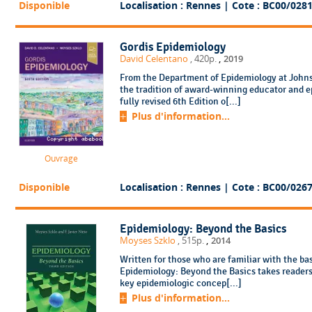
Disponible
Localisation : Rennes
| Cote : BC00/028
Gordis Epidemiology
,
David Celentano
, 420p.
2019
From the Department of Epidemiology at Johns
the tradition of award-winning educator and e
fully revised 6th Edition o[...]
Plus d'information...
Ouvrage
Disponible
Localisation : Rennes
| Cote : BC00/026
Epidemiology: Beyond the Basics
,
Moyses Szklo
, 515p.
2014
Written for those who are familiar with the bas
Epidemiology: Beyond the Basics takes readers
key epidemiologic concep[...]
Plus d'information...