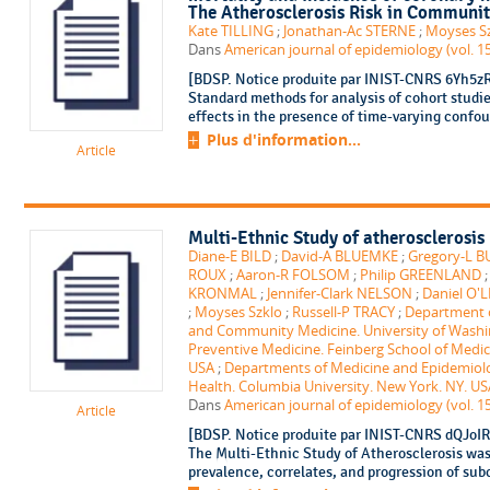
The Atherosclerosis Risk in Communit
Kate TILLING
;
Jonathan-Ac STERNE
;
Moyses S
Dans
American journal of epidemiology (vol. 15
[BDSP. Notice produite par INIST-CNRS 6Yh5zR0
Standard methods for analysis of cohort studi
effects in the presence of time-varying confou
Plus d'information...
Article
Multi-Ethnic Study of atherosclerosis 
Diane-E BILD
;
David-A BLUEMKE
;
Gregory-L B
ROUX
;
Aaron-R FOLSOM
;
Philip GREENLAND
KRONMAL
;
Jennifer-Clark NELSON
;
Daniel O'
;
Moyses Szklo
;
Russell-P TRACY
;
Department of
and Community Medicine. University of Washin
Preventive Medicine. Feinberg School of Medici
USA
;
Departments of Medicine and Epidemiolo
Health. Columbia University. New York. NY. US
Dans
American journal of epidemiology (vol. 15
Article
[BDSP. Notice produite par INIST-CNRS dQJoIR0x
The Multi-Ethnic Study of Atherosclerosis was 
prevalence, correlates, and progression of subc