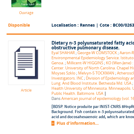
Ouvrage
Disponible
Localisation : Rennes
| Cote : BC00/026
Dietary n-3 polyunsaturated fatty ac
obstructive pulmonary disease.
Eyal SHAHAR
;
George-W COMSTOCK
;
Aaron-
Environpmental Epidemiology Service. Istituto 
Genoa.
;
Millicent-W HIGGINS
;
KO (Wen-Jene) :
Center. University of North Carolina. Chapel Hil
Moyses Szklo
;
Melvyn-S TOCKMAN
;
Atheroscl
Investigators. INC
;
Division of Epidemiology an
Lung. And Blood Institute. Bethesda Md. USA
;
Health University of Minnesota. Minneapolis. 
Article
|
Public Health. Baltimore. USA
Dans
American journal of epidemiology (vol. 16
[BDSP. Notice produite par INIST-CNRS 8HnpR0x
Background. Fish contain n-3 polyunsaturated 
acid and docosahexaenoic add, which are known 
Plus d'information...