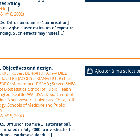
ies Study.
|
zklo
5, n° 8, 2002)
x. Diffusion soumise à autorisation].
es may give biased estimates of exposure
nding. Such effects may instea[...]
: Objectives and design.
Ajouter à ma sélectio
URKE
;
Robert DETRANO
;
Ana-V DIEZ
;
David-Rjr JACOBS
;
. KIANG LIU
;
Richard
LEARY
;
Mohammed-F SAAD
;
Steven SHEA
 Biostatistics. School of Public Health
gton. Seattle. WA. USA
;
Department of
ne. Northwestern University. Chicago. IL.
gy. Schools of Medicine and Public
|
A
6, n° 9, 2002)
. Diffusion soumise ... autorisation].
initiated in July 2000 to investigate the
linical cardiovascular di[...]