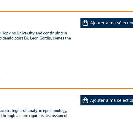
1
Ajouter à ma sélectio
 Hopkins University and continuing in
pidemiologist Dr. Leon Gordis, comes the
7
Ajouter à ma sélectio
ic strategies of analytic epidemiology,
 through a more rigorous discussion of