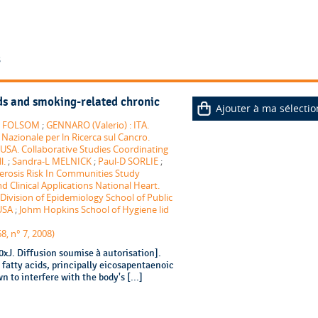
3
ids and smoking-related chronic
Ajouter à ma sélectio
R FOLSOM
;
GENNARO (Valerio) : ITA.
Nazionale per ln Ricerca sul Cancro.
 USA. Collaborative Studies Coordinating
l.
;
Sandra-L MELNICK
;
Paul-D SORLIE
;
erosis Risk In Communities Study
d Clinical Applications National Heart.
Division of Epidemiology School of Public
USA
;
Johm Hopkins School of Hygiene lid
8, n° 7, 2008)
J. Diffusion soumise à autorisation].
fatty acids, principally eicosapentaenoic
to interfere with the body's [...]