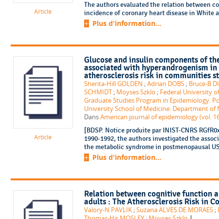
The authors evaluated the relation between c
Article
incidence of coronary heart disease in White a
Plus d'information...
Glucose and insulin components of th
associated with hyperandrogenism i
atherosclerosis risk in communities s
Sherita-Hill GOLDEN
;
Adrian DOBS
;
Bruce-B 
SCHMIDT
;
Moyses Szklo
;
Federal University o
Graduate Studies Program in Epidemiology. Po
University School of Medicine. Department of 
Dans
American journal of epidemiology (vol. 16
[BDSP. Notice produite par INIST-CNRS RGfR0x6
Article
1990-1992, the authors investigated the associ
the metabolic syndrome in postmenopausal US
Plus d'information...
Relation between cognitive function 
adults : The Atherosclerosis Risk in 
Valory-N PAVLIK
;
Suzana ALVES DE MORAES
;
|
Thomas-Hjr MOSLEY
;
Moyses Szklo