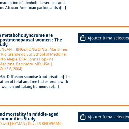
onsumption of alcoholic beverages and
nd African-American participants i[...]
e metabolic syndrome are
Ajouter à ma sélectio
n postmenopausal women : The
tudy.
DUNCAN
;
. JINGZHONG DING
;
Maria-Ines
f Rio Grande do Sul. School of Medicine.
rto Alegre. BRA
;
Johns Hopkins
|
Medicine. Baltimore. MD. USA
0, n° 6, 2004)
h. Diffusion soumise à autorisation]. In
ation of total and free testosterone with
 women not taking hormone re[...]
and mortality in middle-aged
Ajouter à ma sélectio
Communities Study.
David-J HYMAN
;
David-S KNOPMAN
;