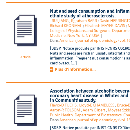
Nut and seed consumption and inflam
ethnic study of atherosclerosis.
. RUI JIANG
;
Rgraham BARR
;
David HERRINGT
Richard KRONMAL
;
Elizabeth MAYER-DAVIS
;
M
College of Physicians and Surgeons. Departmen
|
Medicine. New York. NY. USA
Dans
American journal of epidemiology (vol. 16
[BDSP. Notice produite par INIST-CNRS U31R0x
Nuts and seeds are rich in unsaturated fat an
Article
inflammation. Frequent nut consumption is ass
cardiovascu[...]
Plus d'information...
Association between alcoholic bevera
coronary heart disease in Whites and 
in Communities study.
Flavio-D FUCHS
;
Lloyd-E CHAMBLESS
;
Bruce-
Aaron-R FOLSOM
;
Adam Gilbert
;
Moyses Szkl
Public Health. Department of Biostatistics. Cha
Dans
American journal of epidemiology (vol. 16
[BDSP. Notice produite par INIST-CNRS FXR0xm