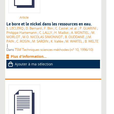
Article
Le bore et le nickel dans les ressources en eau.
S. LECLERQ
;
D. Bernard
;
F. Blin
;
C. Castel
;
et al.
;
P. GUARINI
;
Philippe Hartemann
;
C. LALLY
;
H. Maillot
;
A. MONTIEL
;
M.
MORLOT
;
M.O. NICOLAS SIMONNOT
;
B. OUDDANE
;
J.M.
PAIN
;
C. ROSIN
;
M. SARDIN
;
K. Vallée
;
M. WARTEL
;
B. WELTE
|
Dans
TSM Techniques sciences méthodes (n° 10, 1996/10)
Plus d'information...
Ajouter à ma sélection