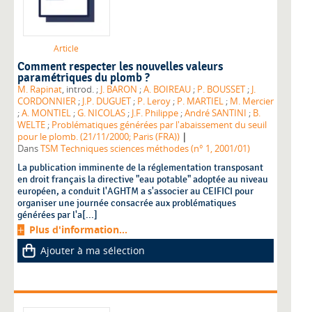
Article
Comment respecter les nouvelles valeurs
paramétriques du plomb ?
M. Rapinat
, introd. ;
J. BARON
;
A. BOIREAU
;
P. BOUSSET
;
J.
CORDONNIER
;
J.P. DUGUET
;
P. Leroy
;
P. MARTIEL
;
M. Mercier
;
A. MONTIEL
;
G. NICOLAS
;
J.F. Philippe
;
André SANTINI
;
B.
WELTE
;
Problématiques générées par l'abaissement du seuil
|
pour le plomb. (21/11/2000; Paris (FRA))
Dans
TSM Techniques sciences méthodes (n° 1, 2001/01)
La publication imminente de la réglementation transposant
en droit français la directive "eau potable" adoptée au niveau
européen, a conduit l'AGHTM a s'associer au CEIFICI pour
organiser une journée consacrée aux problématiques
générées par l'a[...]
Plus d'information...
Ajouter à ma sélection