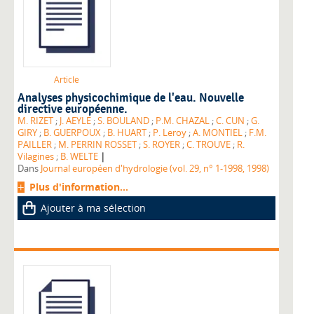
Article
Analyses physicochimique de l'eau. Nouvelle
directive européenne.
M. RIZET
;
J. AEYLE
;
S. BOULAND
;
P.M. CHAZAL
;
C. CUN
;
G.
GIRY
;
B. GUERPOUX
;
B. HUART
;
P. Leroy
;
A. MONTIEL
;
F.M.
PAILLER
;
M. PERRIN ROSSET
;
S. ROYER
;
C. TROUVE
;
R.
|
Vilagines
;
B. WELTE
Dans
Journal européen d'hydrologie (vol. 29, n° 1-1998, 1998)
Plus d'information...
Ajouter à ma sélection