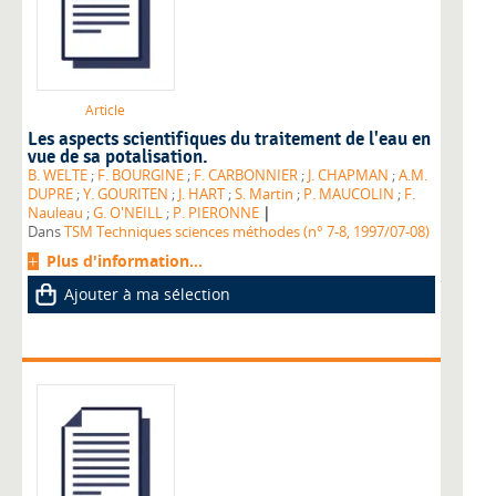
Article
Les aspects scientifiques du traitement de l'eau en
vue de sa potalisation.
B. WELTE
;
F. BOURGINE
;
F. CARBONNIER
;
J. CHAPMAN
;
A.M.
DUPRE
;
Y. GOURITEN
;
J. HART
;
S. Martin
;
P. MAUCOLIN
;
F.
|
Nauleau
;
G. O'NEILL
;
P. PIERONNE
Dans
TSM Techniques sciences méthodes (n° 7-8, 1997/07-08)
Plus d'information...
Ajouter à ma sélection