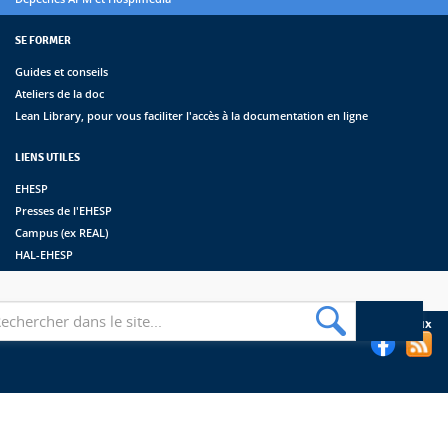
SE FORMER
Guides et conseils
Ateliers de la doc
Lean Library, pour vous faciliter l'accès à la documentation en ligne
LIENS UTILES
EHESP
Presses de l'EHESP
Campus (ex REAL)
HAL-EHESP
erche
Suivez les bibliothèques de l'EHESP sur les réseaux sociaux