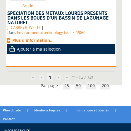
Article
SPECIATION DES METAUX LOURDS PRESENTS
DANS LES BOUES D'UN BASSIN DE LAGUNAGE
NATUREL
|
J.. CARRE
;
B. WELTE
Dans
Environmental technology (vol. 7, 1986)
Plus d'information...
Ajouter à ma sélection
1
(1 - 12 / 12)
Par page :
25
50
100
200
|
|
|
Plan du site
Mentions légales
Informatique et libertés
Contact
INFOS PRATIQUES