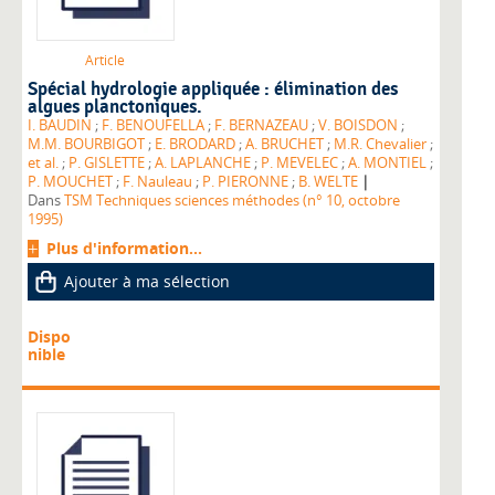
Article
Spécial hydrologie appliquée : élimination des
algues planctoniques.
I. BAUDIN
;
F. BENOUFELLA
;
F. BERNAZEAU
;
V. BOISDON
;
M.M. BOURBIGOT
;
E. BRODARD
;
A. BRUCHET
;
M.R. Chevalier
;
et al.
;
P. GISLETTE
;
A. LAPLANCHE
;
P. MEVELEC
;
A. MONTIEL
;
|
P. MOUCHET
;
F. Nauleau
;
P. PIERONNE
;
B. WELTE
Dans
TSM Techniques sciences méthodes (n° 10, octobre
1995)
Plus d'information...
Ajouter à ma sélection
Dispo
nible