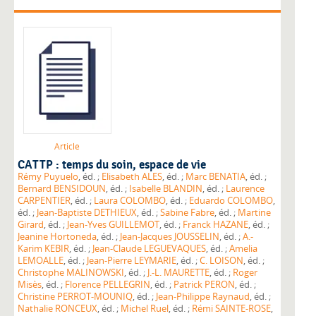
Article
CATTP : temps du soin, espace de vie
Rémy Puyuelo
, éd. ;
Elisabeth ALES
, éd. ;
Marc BENATIA
, éd. ;
Bernard BENSIDOUN
, éd. ;
Isabelle BLANDIN
, éd. ;
Laurence
CARPENTIER
, éd. ;
Laura COLOMBO
, éd. ;
Eduardo COLOMBO
,
éd. ;
Jean-Baptiste DETHIEUX
, éd. ;
Sabine Fabre
, éd. ;
Martine
Girard
, éd. ;
Jean-Yves GUILLEMOT
, éd. ;
Franck HAZANE
, éd. ;
Jeanine Hortoneda
, éd. ;
Jean-Jacques JOUSSELIN
, éd. ;
A.-
Karim KEBIR
, éd. ;
Jean-Claude LEGUEVAQUES
, éd. ;
Amelia
LEMOALLE
, éd. ;
Jean-Pierre LEYMARIE
, éd. ;
C. LOISON
, éd. ;
Christophe MALINOWSKI
, éd. ;
J.-L. MAURETTE
, éd. ;
Roger
Misès
, éd. ;
Florence PELLEGRIN
, éd. ;
Patrick PERON
, éd. ;
Christine PERROT-MOUNIQ
, éd. ;
Jean-Philippe Raynaud
, éd. ;
Nathalie RONCEUX
, éd. ;
Michel Ruel
, éd. ;
Rémi SAINTE-ROSE
,