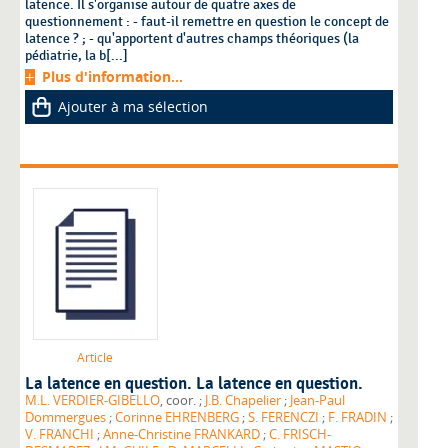
latence. Il s'organise autour de quatre axes de
questionnement : - faut-il remettre en question le concept de
latence ? ; - qu'apportent d'autres champs théoriques (la
pédiatrie, la b[...]
Plus d'information...
Ajouter à ma sélection
Article
La latence en question. La latence en question.
M.L. VERDIER-GIBELLO
, coor. ;
J.B. Chapelier
;
Jean-Paul
Dommergues
;
Corinne EHRENBERG
;
S. FERENCZI
;
F. FRADIN
;
V. FRANCHI
;
Anne-Christine FRANKARD
;
C. FRISCH-