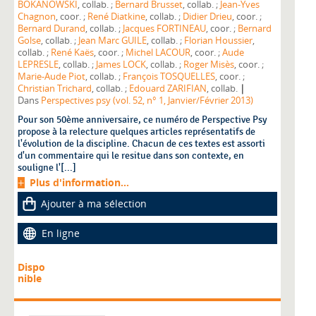
BOKANOWSKI
, collab. ;
Bernard Brusset
, collab. ;
Jean-Yves
Chagnon
, coor. ;
René Diatkine
, collab. ;
Didier Drieu
, coor. ;
Bernard Durand
, collab. ;
Jacques FORTINEAU
, coor. ;
Bernard
Golse
, collab. ;
Jean Marc GUILE
, collab. ;
Florian Houssier
,
collab. ;
René Kaës
, coor. ;
Michel LACOUR
, coor. ;
Aude
LEPRESLE
, collab. ;
James LOCK
, collab. ;
Roger Misès
, coor. ;
Marie-Aude Piot
, collab. ;
François TOSQUELLES
, coor. ;
|
Christian Trichard
, collab. ;
Edouard ZARIFIAN
, collab.
Dans
Perspectives psy (vol. 52, n° 1, Janvier/Février 2013)
Pour son 50ème anniversaire, ce numéro de Perspective Psy
propose à la relecture quelques articles représentatifs de
l'évolution de la discipline. Chacun de ces textes est assorti
d'un commentaire qui le resitue dans son contexte, en
souligne l'[...]
Plus d'information...
Ajouter à ma sélection
En ligne
Dispo
nible