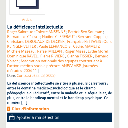
Article
La déficience intellectuelle
Roger Salbreux
;
Colette ANSENNE
;
Patrick Ben Soussan
;
Bernadette Céleste
;
Nadine CLEREBAUT
;
Bertrand Coppin
;
Christiane DEROUAUX-DE DECKER
;
Françoise FETTWEIS
;
Odile
KLINGER-VETTER
;
Paule LEFRANCOIS
;
Cédric MAMETZ
;
Michèle Mazeau
;
Rafaël MILLAN
;
Roger Misès
;
Lydie Morel
;
Dominique RAVEL
;
Pierre RIVIERE
;
Gianna TISSIER
;
Bernard
Voizot
;
Association nationale des équipes contribuant à
l'action médico-sociale précoce -ANECAMSP. Journées
|
d'études. 2004-11
Dans
Contraste (22-23, 2005)
La déficience intellectuelle se situe à plusieurs carrefours :
entre le domaine médico-psychologique et le champ
pédagogique ou éducatif, entre la maladie et la séquelle et, de
plus, entre le handicap mental et le handicap psychique. Ce
numéro [...]
Plus d'information...
Ajouter à ma sélection