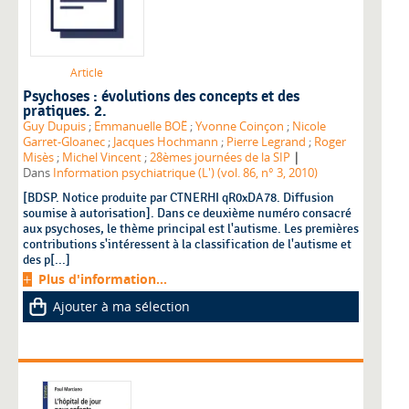
Article
Psychoses : évolutions des concepts et des
pratiques. 2.
Guy Dupuis
;
Emmanuelle BOË
;
Yvonne Coinçon
;
Nicole
Garret-Gloanec
;
Jacques Hochmann
;
Pierre Legrand
;
Roger
|
Misès
;
Michel Vincent
;
28èmes journées de la SIP
Dans
Information psychiatrique (L') (vol. 86, n° 3, 2010)
[BDSP. Notice produite par CTNERHI qR0xDA78. Diffusion
soumise à autorisation]. Dans ce deuxième numéro consacré
aux psychoses, le thème principal est l'autisme. Les premières
contributions s'intéressent à la classification de l'autisme et
des p[...]
Plus d'information...
Ajouter à ma sélection