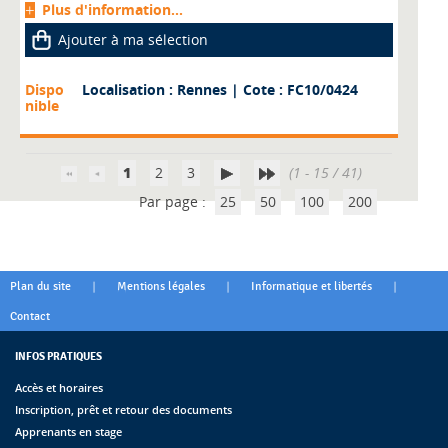
Plus d'information...
Ajouter à ma sélection
Dispo
Localisation : Rennes
| Cote : FC10/0424
nible
1
2
3
(1 - 15 / 41)
Par page :
25
50
100
200
|
|
|
Plan du site
Mentions légales
Informatique et libertés
Contact
INFOS PRATIQUES
Accès et horaires
Inscription, prêt et retour des documents
Apprenants en stage