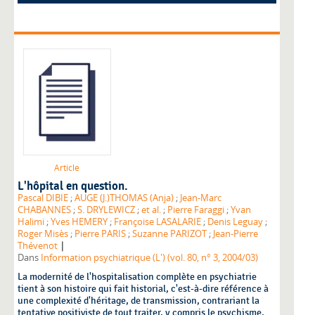
Article
L'hôpital en question.
Pascal DIBIE
;
AUGE (J.)THOMAS (Anja)
;
Jean-Marc
CHABANNES
;
S. DRYLEWICZ
;
et al.
;
Pierre Faraggi
;
Yvan
Halimi
;
Yves HEMERY
;
Françoise LASALARIE
;
Denis Leguay
;
Roger Misès
;
Pierre PARIS
;
Suzanne PARIZOT
;
Jean-Pierre
|
Thévenot
Dans
Information psychiatrique (L') (vol. 80, n° 3, 2004/03)
La modernité de l'hospitalisation complète en psychiatrie
tient à son histoire qui fait historial, c'est-à-dire référence à
une complexité d'héritage, de transmission, contrariant la
tentative positiviste de tout traiter, y compris le psychisme,