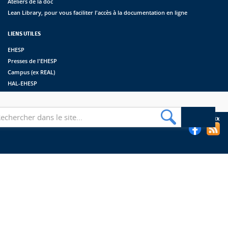
Ateliers de la doc
Lean Library, pour vous faciliter l'accès à la documentation en ligne
LIENS UTILES
EHESP
Presses de l'EHESP
Campus (ex REAL)
HAL-EHESP
erche
Suivez les bibliothèques de l'EHESP sur les réseaux sociaux