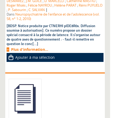
DESMAREZ
;
J.M. GUILE
;
D. MARCELLI
;
Catherine MASTIO
;
Roger Misès
;
Félicie NAYROU
;
Hélène PARAT
;
Rémi PUYUELO
|
;
P. Sabourin
;
C. SALVAN
Dans
Neuropsychiatrie de l'enfance et de l'adolescence (vol.
58, n° 1-2, 2010)
[BDSP. Notice produite par CTNERHI pIDE8R0x. Diffusion
soumise à autorisation]. Ce numéro propose un dossier
spécial consacré à la période de latence. Il s'organise autour
de quatre axes de questionnement : - faut-il remettre en
question le conc[...]
Plus d'information...
Ajouter à ma sélection