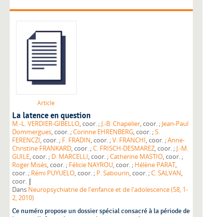
Article
La latence en question
M.-L. VERDIER-GIBELLO
, coor. ;
J.-B. Chapelier
, coor. ;
Jean-Paul
Dommergues
, coor. ;
Corinne EHRENBERG
, coor. ;
S.
FERENCZI
, coor. ;
F. FRADIN
, coor. ;
V. FRANCHI
, coor. ;
Anne-
Christine FRANKARD
, coor. ;
C. FRISCH-DESMAREZ
, coor. ;
J.-M.
GUILE
, coor. ;
D. MARCELLI
, coor. ;
Catherine MASTIO
, coor. ;
Roger Misès
, coor. ;
Félicie NAYROU
, coor. ;
Hélène PARAT
,
coor. ;
Rémi PUYUELO
, coor. ;
P. Sabourin
, coor. ;
C. SALVAN
,
|
coor.
Dans
Neuropsychiatrie de l'enfance et de l'adolescence (58, 1-
2, 2010)
Ce numéro propose un dossier spécial consacré à la période de