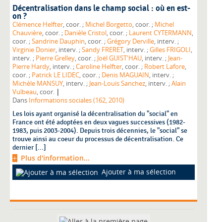
Décentralisation dans le champ social : où en est-
on ?
Clémence Helfter
, coor. ;
Michel Borgetto
, coor. ;
Michel
Chauvière
, coor. ;
Danièle Cristol
, coor. ;
Laurent CYTERMANN
,
coor. ;
Sandrine Dauphin
, coor. ;
Grégory Derville
, interv. ;
Virginie Donier
, interv. ;
Sandy FRERET
, interv. ;
Gilles FRIGOLI
,
interv. ;
Pierre Grelley
, coor. ;
Joël GUIST'HAU
, interv. ;
Jean-
Pierre Hardy
, interv. ;
Caroline Helfter
, coor. ;
Robert Lafore
,
coor. ;
Patrick LE LIDEC
, coor. ;
Denis MAGUAIN
, interv. ;
Michèle MANSUY
, interv. ;
Jean-Louis Sanchez
, interv. ;
Alain
|
Vulbeau
, coor.
Dans
Informations sociales (162, 2010)
Les lois ayant organisé la décentralisation du "social" en
France ont été adoptées en deux vagues successives (1982-
1983, puis 2003-2004). Depuis trois décennies, le "social" se
trouve ainsi au coeur du processus de décentralisation. Ce
dernier [...]
Plus d'information...
Ajouter à ma sélection