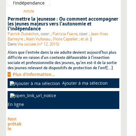
Article
Permettre la jeunesse : Ou comment accompagner
les jeunes majeurs vers l'autonomie et
l'indépendance
Patrick Dubéchot
, coor. ;
Patricia Fiacre
, coor. ;
Jean-Yves
|
Barreyre
;
Alain Vulbeau
;
Flore Capelier
;
et al.
Dans
Vie sociale (n° 12, 2015)
Alors que l'entrée dans la vie adulte devient aujourd'hui plus
difficile en raison d'un contexte défavorable à l'insertion
sociale et professionnelle des jeunes, qu'en est-il de la sortie
des jeunes relevant de dispositifs de protection de l'enf[...]
Plus d'information...
Ajouter à ma sélection
En ligne
Non
prêtab
le