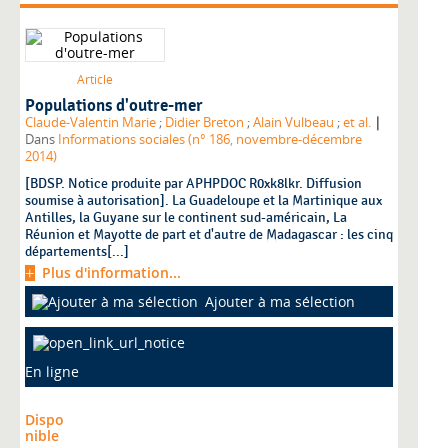
Article
Populations d'outre-mer
|
Claude-Valentin Marie
;
Didier Breton
;
Alain Vulbeau
;
et al.
Dans
Informations sociales (n° 186, novembre-décembre
2014)
[BDSP. Notice produite par APHPDOC R0xk8lkr. Diffusion
soumise à autorisation]. La Guadeloupe et la Martinique aux
Antilles, la Guyane sur le continent sud-américain, La
Réunion et Mayotte de part et d'autre de Madagascar : les cinq
départements[...]
Plus d'information...
Ajouter à ma sélection
En ligne
Dispo
nible