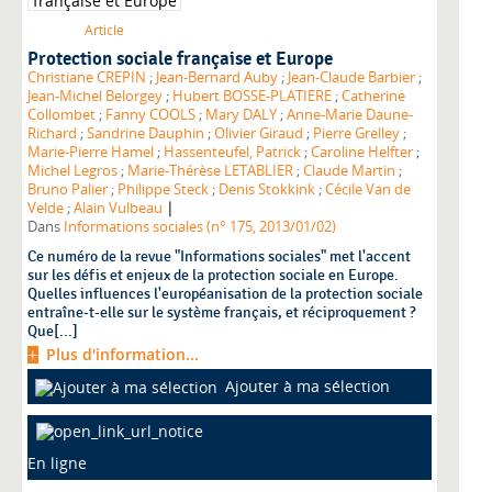
Article
Protection sociale française et Europe
Christiane CREPIN
;
Jean-Bernard Auby
;
Jean-Claude Barbier
;
Jean-Michel Belorgey
;
Hubert BOSSE-PLATIERE
;
Catherine
Collombet
;
Fanny COOLS
;
Mary DALY
;
Anne-Marie Daune-
Richard
;
Sandrine Dauphin
;
Olivier Giraud
;
Pierre Grelley
;
Marie-Pierre Hamel
;
Hassenteufel, Patrick
;
Caroline Helfter
;
Michel Legros
;
Marie-Thérèse LETABLIER
;
Claude Martin
;
Bruno Palier
;
Philippe Steck
;
Denis Stokkink
;
Cécile Van de
|
Velde
;
Alain Vulbeau
Dans
Informations sociales (n° 175, 2013/01/02)
Ce numéro de la revue "Informations sociales" met l'accent
sur les défis et enjeux de la protection sociale en Europe.
Quelles influences l'européanisation de la protection sociale
entraîne-t-elle sur le système français, et réciproquement ?
Que[...]
Plus d'information...
Ajouter à ma sélection
En ligne