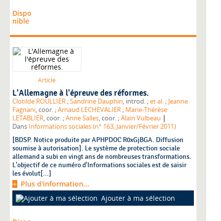
Dispo
nible
Article
L'Allemagne à l'épreuve des réformes.
Clotilde ROULLIER
;
Sandrine Dauphin
, introd. ;
et al.
;
Jeanne
Fagnani
, coor. ;
Arnaud LECHEVALIER
;
Marie-Thérèse
|
LETABLIER
, coor. ;
Anne Salles
, coor. ;
Alain Vulbeau
Dans
Informations sociales (n° 163, Janvier/Février 2011)
[BDSP. Notice produite par APHPDOC R0xGjBGA. Diffusion
soumise à autorisation]. Le système de protection sociale
allemand a subi en vingt ans de nombreuses transformations.
L'objectif de ce numéro d'Informations sociales est de saisir
les évolut[...]
Plus d'information...
Ajouter à ma sélection