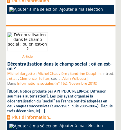
Plus d'information...
Ajouter à ma sélection
Article
Décentralisation dans le champ social : où en est-
on ?
Michel Borgetto
;
Michel Chauvière
;
Sandrine Dauphin
, introd.
|
;
et al.
;
Clémence Helfter
, coor. ;
Alain Vulbeau
Dans
Informations sociales (n° 162, Novembre 2010)
[BDSP. Notice produite par APHPDOC kEE9R0xr. Diffusion
soumise à autorisation]. Les lois ayant organisé la
décentralisation du "social" en France ont été adoptées en
deux vagues successives (1982-1983, puis 2003-2004). Depuis
trois décennies, le[...]
Plus d'information...
Ajouter à ma sélection