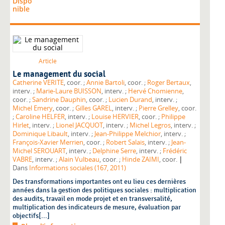
Dispo
nible
Article
Le management du social
Catherine VERITE
, coor. ;
Annie Bartoli
, coor. ;
Roger Bertaux
,
interv. ;
Marie-Laure BUISSON
, interv. ;
Hervé Chomienne
,
coor. ;
Sandrine Dauphin
, coor. ;
Lucien Durand
, interv. ;
Michel Emery
, coor. ;
Gilles GAREL
, interv. ;
Pierre Grelley
, coor.
;
Caroline HELFER
, interv. ;
Louise HERVIER
, coor. ;
Philippe
Hirlet
, interv. ;
Lionel JACQUOT
, interv. ;
Michel Legros
, interv. ;
Dominique Libault
, interv. ;
Jean-Philippe Melchior
, interv. ;
François-Xavier Merrien
, coor. ;
Robert Salais
, interv. ;
Jean-
Michel SEROUART
, interv. ;
Delphine Serre
, interv. ;
Frédéric
|
VABRE
, interv. ;
Alain Vulbeau
, coor. ;
Hinde ZAIMI
, coor.
Dans
Informations sociales (167, 2011)
Des transformations importantes ont eu lieu ces dernières
années dans la gestion des politiques sociales : multiplication
des audits, travail en mode projet et en transversalité,
multiplication des indicateurs de mesure, évaluation par
objectifs[...]