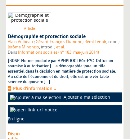
Article
Démographie et protection sociale
Alain Vulbeau
;
Gérard-François Dumont
;
Rémi Lenoir
, coor. ;
|
Jérôme Minonzio
, introd. ;
et al.
Dans
Informations sociales (n° 183, mai-juin 2014)
[BDSP. Notice produite par APHPDOC tR0xrF7C. Diffusion
soumise à autorisation]. La démographie joue un rôle
essentiel dans la décision en matière de protection sociale.
Au côté de l'économie et du droit, elle est une véritable
science du gouvern[...]
Plus d'information...
Ajouter à ma sélection
En ligne
Dispo
nible