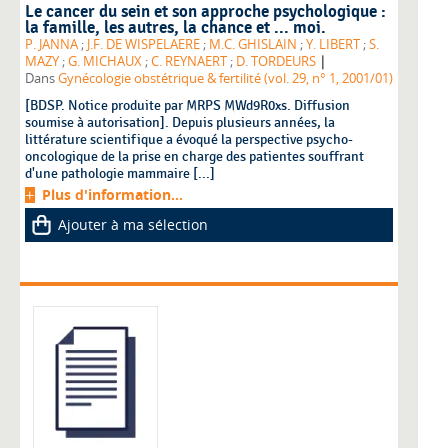
Le cancer du sein et son approche psychologique :
la famille, les autres, la chance et ... moi.
P. JANNA
;
J.F. DE WISPELAERE
;
M.C. GHISLAIN
;
Y. LIBERT
;
S.
|
MAZY
;
G. MICHAUX
;
C. REYNAERT
;
D. TORDEURS
Dans
Gynécologie obstétrique & fertilité (vol. 29, n° 1, 2001/01)
[BDSP. Notice produite par MRPS MWd9R0xs. Diffusion
soumise à autorisation]. Depuis plusieurs années, la
littérature scientifique a évoqué la perspective psycho-
oncologique de la prise en charge des patientes souffrant
d'une pathologie mammaire [...]
Plus d'information...
Ajouter à ma sélection