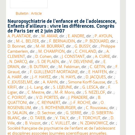
Bulletin : Article
Neuropsychiatrie de l'enfance et de l'adolescence
,
Enfants d'ailleurs : vivre les différences. Congrès
de Paris 1er et 2 juin 2007
A. PLANTADE
, dir. ;
M. AMAR
, dir. ;
E. ANDRE
, dir. ;
P. AYOUN
,
dir. ;
M.-L. BELFER
, dir. ;
F. BERNAUDIN
, dir. ;
P. BIZOUARD
, dir. ;
D. Bonnet
, dir. ;
M.-M. BOURRAT
, dir. ;
G. BUSSY
, dir. ;
Philippe
Camberlein
, dir. ;
M. CHAMPION
, dir. ;
C. CHILAND
, dir. ;
A.
CLEMENT
, dir. ;
D. Cohen
, dir. ;
J. CONSTANT
, dir. ;
A. CURIE
, dir.
;
N. DARCQ
, dir. ;
S. DE PLAEN
, dir. ;
V. DELVENNE
, dir. ;
E.
DRAIN
, dir. ;
B. DUTRAY
, dir. ;
M. Feldman
, dir. ;
C. GETIN
, dir. ;
F.
Giraud
, dir. ;
F. GUILLEMOT-MORTAGNE
, dir. ;
E. HAFFEN
, dir. ;
A. HARF
, dir. ;
J.-Y. HAYEZ
, dir. ;
N. HAYS
, dir. ;
D. JACQUES
, dir. ;
C. JOUSSELME
, dir. ;
A. KAHN
, dir. ;
Simone Korff-Sausse
, dir. ;
S.
KRIFI
, dir. ;
J.-L. Lang
, dir. ;
S. LEJEUNE
, dir. ;
G. LESCA
, dir. ;
F.
Ligier
, dir. ;
C. Mestre
, dir. ;
M.-R. Moro
, dir. ;
S. NEZELOF
, dir. ;
C. POIROT
, dir. ;
V.D. PORTES
, dir. ;
J. PRADERE
, dir. ;
B.
QUATTONI
, dir. ;
C. REYNAERT
, dir. ;
J.-F. ROCHE
, dir. ;
O.
ROSENBLUM
, dir. ;
S. ROTHENBURGER
, dir. ;
C. Rousseau
, dir. ;
O. SALAÜN
, dir. ;
D. Sechter
, dir. ;
G. SERRE
, dir. ;
D. SIBERTIN-
BLANC
, dir. ;
O. TAÏEB
, dir. ;
V. TALY
, dir. ;
F. TORCHUT
, dir. ;
D.
Ville
, dir. ;
B. Voizot
, dir. ;
C. VUILLET
, dir. ;
N. ZDANOWICZ
, dir. ;
Société française de psychiatrie de l'enfant et de l'adolescent
et disciplines associées Journées scientifiques annuelles.