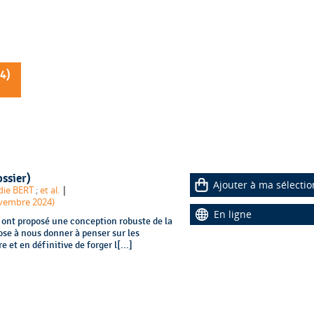
4
)
ossier)
Ajouter à ma sélectio
|
die BERT
;
et al.
ovembre 2024)
En ligne
i ont proposé une conception robuste de la
ose à nous donner à penser sur les
et en définitive de forger l[...]