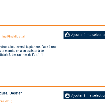
Ajouter à ma sélectio
|
mina Rinaldi
;
et al.
 virus a bouleversé la planète. Face à une
 le monde, on a pu assister à de
arité. Les racines de l’alt[...]
oques. Dossier
Ajouter à ma sélectio
bre 2019)