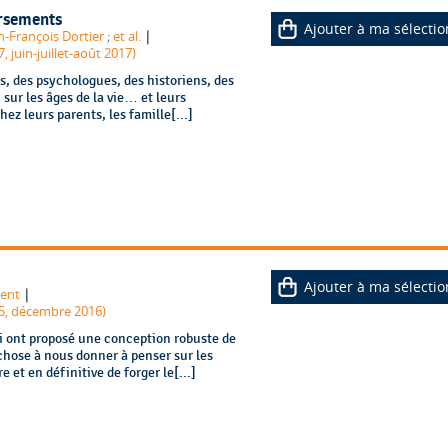
ersements
Ajouter à ma sélectio
|
n-François Dortier
;
et al.
 juin-juillet-août 2017)
s, des psychologues, des historiens, des
sur les âges de la vie… et leurs
ez leurs parents, les famille[...]
Ajouter à ma sélectio
|
nent
5, décembre 2016)
i ont proposé une conception robuste de
chose à nous donner à penser sur les
 et en définitive de forger le[...]