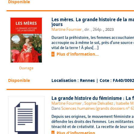
Disponible
Les mères. La grande histoire de la ma
jours
,
Martine Fournier
, dir.
, 264p.
2023
Durant la préhistoire, les femmes accouchaien
accroupie ou à même le sol, près d’une source o
vital de la terre ! À plus[...]
Plus d'information...
Ouvrage
Disponible
Localisation : Rennes
| Cote : FA40/009
La grande histoire du féminisme : La f
Martine Fournier
;
Sophie Delvallez
;
Isabelle 
Dans
Sciences humaines (grands dossiers n° 63,
Depuis ses origines, le mouvement féministe 
défendre les droits des femmes. Les militantes
ténacité et de créativité. La recette de leur suc
Plus d'information...