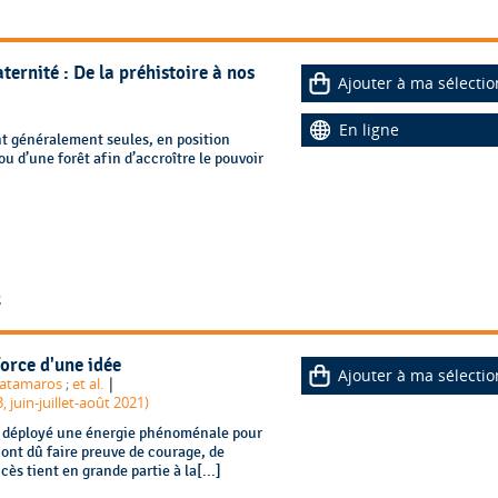
ternité : De la préhistoire à nos
Ajouter à ma sélectio
En ligne
t généralement seules, en position
u d’une forêt afin d’accroître le pouvoir
2
orce d'une idée
Ajouter à ma sélectio
|
Matamaros
;
et al.
 juin-juillet-août 2021)
a déployé une énergie phénoménale pour
 ont dû faire preuve de courage, de
cès tient en grande partie à la[...]