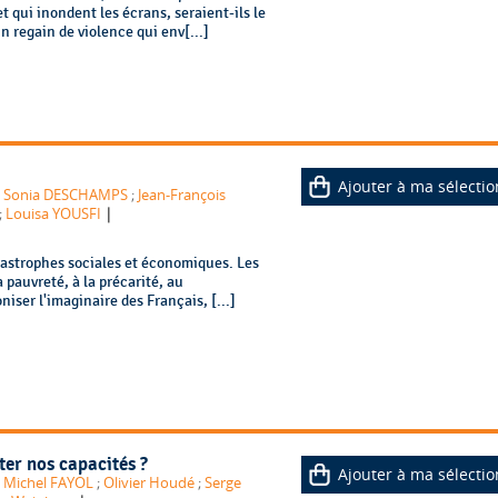
t qui inondent les écrans, seraient-ils le
egain de violence qui env[...]
Ajouter à ma sélectio
;
Sonia DESCHAMPS
;
Jean-François
|
;
Louisa YOUSFI
atastrophes sociales et économiques. Les
 pauvreté, à la précarité, au
iser l'imaginaire des Français, [...]
ter nos capacités ?
Ajouter à ma sélectio
;
Michel FAYOL
;
Olivier Houdé
;
Serge