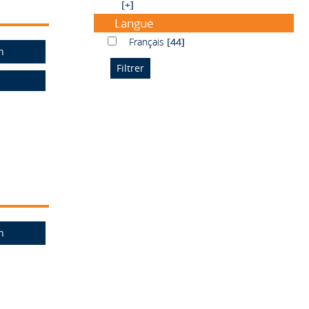
[+]
Langue
Français
Français
[44]
n
n