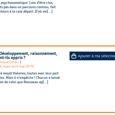
e psychosomatique. Loin d'être clos,
ts pas dans un parcours continu, fait
urs à la case départ. D'où vie[...]
: Développement, raisonnement,
Ajouter à ma sélectio
t-ils appris ?
|
nique Ottavi
, mars-avril-mai 2019)
 moult théories, toutes avec leur part
ées. Mais il n’empêche ! Chacun a laissé
on de celui que Rousseau ap[...]