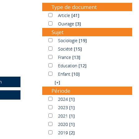
Type de document
Article
Article
[41]
Ouvrage
Ouvrage
[3]
Sujet
Sociologie
Sociologie
[19]
Société
Société
[15]
France
France
[13]
Education
Education
[12]
Enfant
Enfant
[10]
n
[+]
Période
2024
2024
[1]
2023
2023
[1]
2021
2021
[1]
2020
2020
[1]
2019
2019
[2]