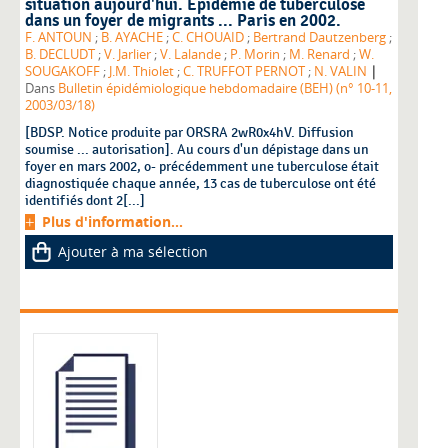
situation aujourd'hui. Epidémie de tuberculose
dans un foyer de migrants ... Paris en 2002.
F. ANTOUN
;
B. AYACHE
;
C. CHOUAID
;
Bertrand Dautzenberg
;
B. DECLUDT
;
V. Jarlier
;
V. Lalande
;
P. Morin
;
M. Renard
;
W.
|
SOUGAKOFF
;
J.M. Thiolet
;
C. TRUFFOT PERNOT
;
N. VALIN
Dans
Bulletin épidémiologique hebdomadaire (BEH) (n° 10-11,
2003/03/18)
[BDSP. Notice produite par ORSRA 2wR0x4hV. Diffusion
soumise ... autorisation]. Au cours d'un dépistage dans un
foyer en mars 2002, o- précédemment une tuberculose était
diagnostiquée chaque année, 13 cas de tuberculose ont été
identifiés dont 2[...]
Plus d'information...
Ajouter à ma sélection