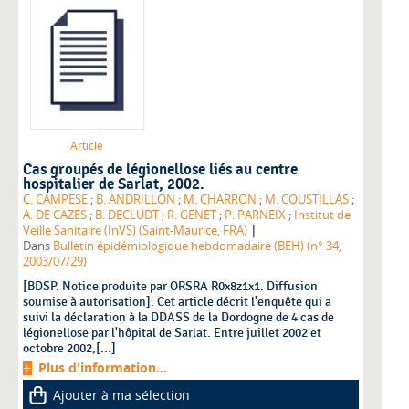
Article
Cas groupés de légionellose liés au centre
hospitalier de Sarlat, 2002.
C. CAMPESE
;
B. ANDRILLON
;
M. CHARRON
;
M. COUSTILLAS
;
A. DE CAZES
;
B. DECLUDT
;
R. GENET
;
P. PARNEIX
;
Institut de
|
Veille Sanitaire (InVS) (Saint-Maurice, FRA)
Dans
Bulletin épidémiologique hebdomadaire (BEH) (n° 34,
2003/07/29)
[BDSP. Notice produite par ORSRA R0x8z1x1. Diffusion
soumise à autorisation]. Cet article décrit l'enquête qui a
suivi la déclaration à la DDASS de la Dordogne de 4 cas de
légionellose par l'hôpital de Sarlat. Entre juillet 2002 et
octobre 2002,[...]
Plus d'information...
Ajouter à ma sélection