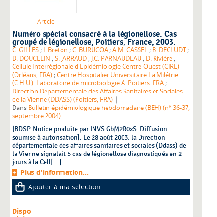
Article
Numéro spécial consacré à la légionellose. Cas
groupé de légionellose, Poitiers, France, 2003.
C. GILLES
;
I. Breton
;
C. BURUCOA
;
A.M. CASSEL
;
B. DECLUDT
;
D. DOUCELIN
;
S. JARRAUD
;
J.C. PARNAUDEAU
;
D. Rivière
;
Cellule Interrégionale d'Epidémiologie Centre-Ouest (CIRE)
(Orléans, FRA)
;
Centre Hospitalier Universitaire La Milétrie.
(C.H.U.). Laboratoire de microbiologie A. Poitiers. FRA
;
Direction Départementale des Affaires Sanitaires et Sociales
|
de la Vienne (DDASS) (Poitiers, FRA)
Dans
Bulletin épidémiologique hebdomadaire (BEH) (n° 36-37,
septembre 2004)
[BDSP. Notice produite par INVS GbM2R0xS. Diffusion
soumise à autorisation]. Le 28 août 2003, la Direction
départementale des affaires sanitaires et sociales (Ddass) de
la Vienne signalait 5 cas de légionellose diagnostiqués en 2
jours à la Cell[...]
Plus d'information...
Ajouter à ma sélection
Dispo