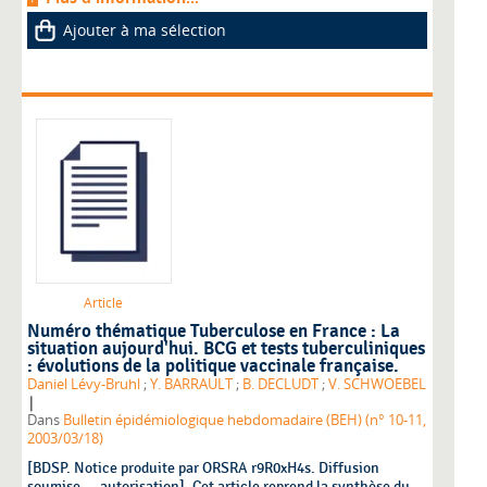
Ajouter à ma sélection
Article
Numéro thématique Tuberculose en France : La
situation aujourd'hui. BCG et tests tuberculiniques
: évolutions de la politique vaccinale française.
Daniel Lévy-Bruhl
;
Y. BARRAULT
;
B. DECLUDT
;
V. SCHWOEBEL
|
Dans
Bulletin épidémiologique hebdomadaire (BEH) (n° 10-11,
2003/03/18)
[BDSP. Notice produite par ORSRA r9R0xH4s. Diffusion
soumise ... autorisation]. Cet article reprend la synthèse du