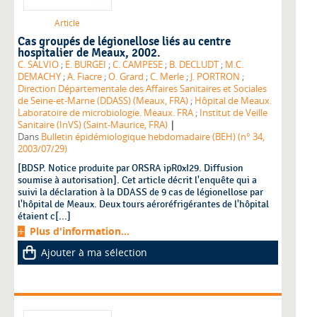
Article
Cas groupés de légionellose liés au centre
hospitalier de Meaux, 2002.
C. SALVIO
;
E. BURGEI
;
C. CAMPESE
;
B. DECLUDT
;
M.C.
DEMACHY
;
A. Fiacre
;
O. Grard
;
C. Merle
;
J. PORTRON
;
Direction Départementale des Affaires Sanitaires et Sociales
de Seine-et-Marne (DDASS) (Meaux, FRA)
;
Hôpital de Meaux.
Laboratoire de microbiologie. Meaux. FRA
;
Institut de Veille
|
Sanitaire (InVS) (Saint-Maurice, FRA)
Dans
Bulletin épidémiologique hebdomadaire (BEH) (n° 34,
2003/07/29)
[BDSP. Notice produite par ORSRA ipR0xI29. Diffusion
soumise à autorisation]. Cet article décrit l'enquête qui a
suivi la déclaration à la DDASS de 9 cas de légionellose par
l'hôpital de Meaux. Deux tours aéroréfrigérantes de l'hôpital
étaient c[...]
Plus d'information...
Ajouter à ma sélection