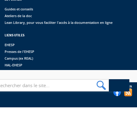
Guides et conseils
Ateliers de la doc
Lean Library, pour vous faciliter l'accès à la documentation en ligne
LIENS UTILES
EHESP
Presses de l'EHESP
Campus (ex REAL)
HAL-EHESP
erche
Suivez les bibliothèques de l'EHESP sur les réseaux sociaux