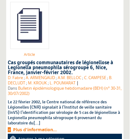
Article
Cas groupés communautaires de légionellose à
Legionella pneumophila sérogroupe 6, Nice,
France, janvier-février 2002.
D. Fabre
;
A. ARMENGAUD
;
A.M. BELLOC
;
C. CAMPESE
;
B.
|
DECLUDT
;
M. KROUK
;
L. POUMARAT
Dans
Bulletin épidémiologique hebdomadaire (BEH) (n° 30-31,
30/07/2002)
Le 22 février 2002, le Centre national de référence des
Légionelles (CNR) signalait à l'Institut de veille sanitaire
(InVS) l'identification par sérologie de 5 cas de légionellose à
Legionella pneumophila sérogroupe 6 provenant du
laboratoire du[...]
Plus d'information...
Ajouter à ma sélection