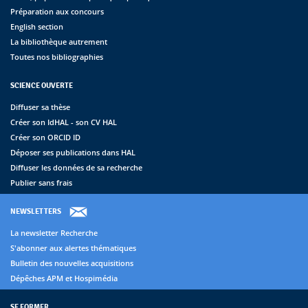
Préparation aux concours
English section
La bibliothèque autrement
Toutes nos bibliographies
SCIENCE OUVERTE
Diffuser sa thèse
Créer son IdHAL - son CV HAL
Créer son ORCID ID
Déposer ses publications dans HAL
Diffuser les données de sa recherche
Publier sans frais
NEWSLETTERS
La newsletter Recherche
S'abonner aux alertes thématiques
Bulletin des nouvelles acquisitions
Dépêches APM et Hospimédia
SE FORMER