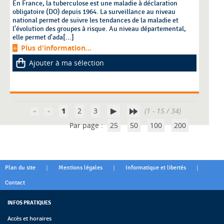
En France, la tuberculose est une maladie à déclaration
obligatoire (DO) depuis 1964. La surveillance au niveau
national permet de suivre les tendances de la maladie et
l'évolution des groupes à risque. Au niveau départemental,
elle permet d'ada[...]
Plus d'information...
Ajouter à ma sélection
1
2
3
(1 - 15 / 34)
Par page :
25
50
100
200
|
|
|
Plan du site
Mentions légales
Informatique et libertés
Contact
INFOS PRATIQUES
Accès et horaires