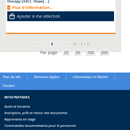
therapy (ART). Howe[...]
Plus d'information...
Ajouter à ma sélection
1
(1 - 1 / 1)
Par page :
25
50
100
200
|
|
|
Plan du site
Mentions légales
Informatique et libertés
Contact
INFOS PRATIQUES
Accès et horaires
Inscription, prêt et retour des documents
Apprenants en stage
Commandes documentaires pour le personnel