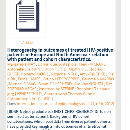
Article
Heterogeneity in outcomes of treated HIV-positive
patients in Europe and North America : relation
with patient and cohort characteristics.
Margaret-T MAY
;
Dominique Costagliola
;
Heidi-M CRANE
;
Antonella D'ARMINIO MONFORTE
;
Mjohn GILL
;
Jodie-L
GUEST
;
Robert-S HOGG
;
Suzanne INGLE
;
Amy-C JUSTICE
;
Ole
KIRK
;
Fiona LAMPE
;
Bruno LEDERGERBER
;
Gemma NAVARRO
;
Michael-S SAAG
;
Bryan-E SHEPHERD
;
Ard-Van SIGHEM
;
Paz
SOBRINO-VEGAS
;
Jonathan-Ac STERNE
;
Rodolphe Thiébaut
;
Jörg-J VEHRESCHILD
;
Antiretroviral Therapy Cohort
|
Collaboration Art-Cc. INC
Dans
International journal of epidemiology (vol. 41, n° 6, 2012)
[BDSP. Notice produite par INIST-CNRS R0xHk8C9. Diffusion
soumise à autorisation]. Background HIV cohort
collaborations, which pool data from diverse patient cohorts,
have provided key insights into outcomes of antiretroviral