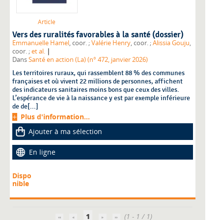
Article
Vers des ruralités favorables à la santé (dossier)
Emmanuelle Hamel
, coor. ;
Valérie Henry
, coor. ;
Alissia Gouju
,
|
coor. ;
et al.
Dans
Santé en action (La) (n° 472, janvier 2026)
Les territoires ruraux, qui rassemblent 88 % des communes
françaises et où vivent 22 millions de personnes, affichent
des indicateurs sanitaires moins bons que ceux des villes.
L’espérance de vie à la naissance y est par exemple inférieure
de de[...]
Plus d'information...
Ajouter à ma sélection
En ligne
Dispo
nible
1
(1 - 1 / 1)