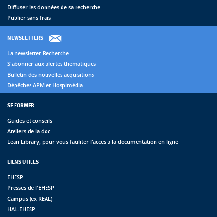
Diffuser les données de sa recherche
Publier sans frais
NEWSLETTERS
La newsletter Recherche
S'abonner aux alertes thématiques
Bulletin des nouvelles acquisitions
Dépêches APM et Hospimédia
SE FORMER
Guides et conseils
Ateliers de la doc
Lean Library, pour vous faciliter l'accès à la documentation en ligne
LIENS UTILES
EHESP
Presses de l'EHESP
Campus (ex REAL)
HAL-EHESP