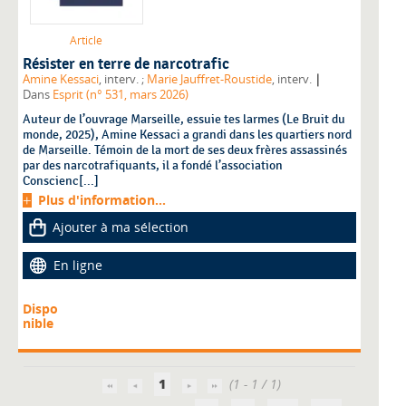
Article
Résister en terre de narcotrafic
|
Amine Kessaci
, interv. ;
Marie Jauffret-Roustide
, interv.
Dans
Esprit (n° 531, mars 2026)
Auteur de l’ouvrage Marseille, essuie tes larmes (Le Bruit du
monde, 2025), Amine Kessaci a grandi dans les quartiers nord
de Marseille. Témoin de la mort de ses deux frères assassinés
par des narcotrafiquants, il a fondé l’association
Conscienc[...]
Plus d'information...
Ajouter à ma sélection
En ligne
Dispo
nible
1
(1 - 1 / 1)