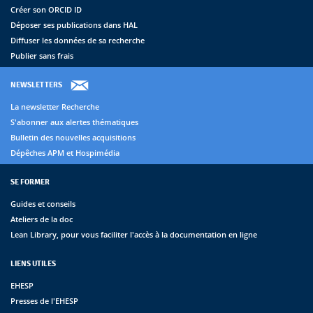
Créer son ORCID ID
Déposer ses publications dans HAL
Diffuser les données de sa recherche
Publier sans frais
NEWSLETTERS
La newsletter Recherche
S'abonner aux alertes thématiques
Bulletin des nouvelles acquisitions
Dépêches APM et Hospimédia
SE FORMER
Guides et conseils
Ateliers de la doc
Lean Library, pour vous faciliter l'accès à la documentation en ligne
LIENS UTILES
EHESP
Presses de l'EHESP