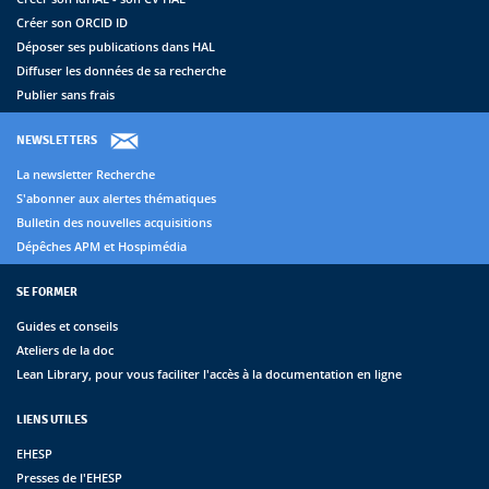
Créer son ORCID ID
Déposer ses publications dans HAL
Diffuser les données de sa recherche
Publier sans frais
NEWSLETTERS
La newsletter Recherche
S'abonner aux alertes thématiques
Bulletin des nouvelles acquisitions
Dépêches APM et Hospimédia
SE FORMER
Guides et conseils
Ateliers de la doc
Lean Library, pour vous faciliter l'accès à la documentation en ligne
LIENS UTILES
EHESP
Presses de l'EHESP