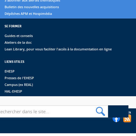
S'abonner aux alertes thématiques
Bulletin des nouvelles acquisitions
Dépêches APM et Hospimédia
SE FORMER
Guides et conseils
Ateliers de la doc
Lean Library, pour vous faciliter l'accès à la documentation en ligne
LIENS UTILES
EHESP
Presses de l'EHESP
Campus (ex REAL)
HAL-EHESP
erche
Suivez les bibliothèques de l'EHESP sur les réseaux sociaux