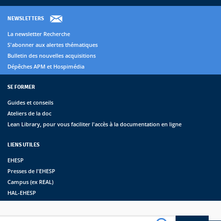
NEWSLETTERS
La newsletter Recherche
S'abonner aux alertes thématiques
Bulletin des nouvelles acquisitions
Dépêches APM et Hospimédia
SE FORMER
Guides et conseils
Ateliers de la doc
Lean Library, pour vous faciliter l'accès à la documentation en ligne
LIENS UTILES
EHESP
Presses de l'EHESP
Campus (ex REAL)
HAL-EHESP
erche