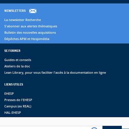
NEWSLETTERS
La newsletter Recherche
S'abonner aux alertes thématiques
Bulletin des nouvelles acquisitions
Dépêches APM et Hospimédia
SE FORMER
Guides et conseils
Ateliers de la doc
Lean Library, pour vous faciliter l'accès à la documentation en ligne
LIENS UTILES
EHESP
Presses de l'EHESP
Campus (ex REAL)
HAL-EHESP
erche