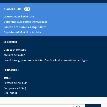
NEWSLETTERS
La newsletter Recherche
S'abonner aux alertes thématiques
Bulletin des nouvelles acquisitions
Dépêches APM et Hospimédia
SE FORMER
Guides et conseils
Ateliers de la doc
Lean Library, pour vous faciliter l'accès à la documentation en ligne
LIENS UTILES
EHESP
Presses de l'EHESP
Campus (ex REAL)
HAL-EHESP
erche