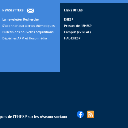
NEWSLETTERS
LIENS UTILES
La newsletter Recherche
EHESP
S'abonner aux alertes thématiques
Presses de l'EHESP
Bulletin des nouvelles acquisitions
Campus (ex REAL)
Dépêches APM et Hospimédia
HAL-EHESP
èques de l'EHESP sur les réseaux sociaux