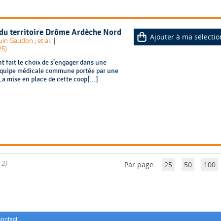
 du territoire Drôme Ardèche Nord
Ajouter à ma sélectio
|
ouin Gaudon
;
et al.
25)
t fait le choix de s’engager dans une
 équipe médicale commune portée par une
a mise en place de cette coop[...]
 2)
Par page :
25
50
100
ontact