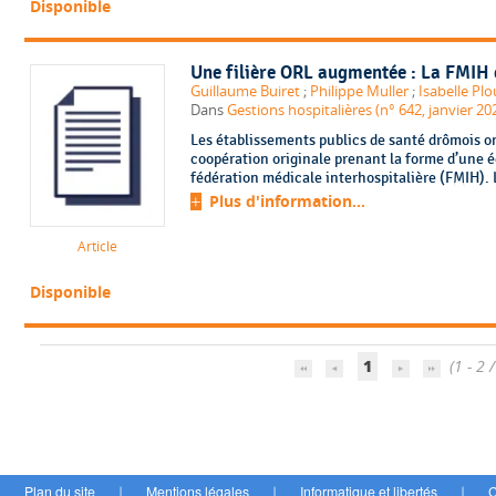
Disponible
Une filière ORL augmentée : La FMIH
Guillaume Buiret
;
Philippe Muller
;
Isabelle Pl
Dans
Gestions hospitalières (n° 642, janvier 20
Les établissements publics de santé drômois on
coopération originale prenant la forme d’une
fédération médicale interhospitalière (FMIH). L
Plus d'information...
Article
Disponible
1
(1 - 2 /
Plan du site
Mentions légales
Informatique et libertés
C
|
|
|