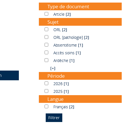
Type de document
Article
Article
[2]
Sujet
ORL
ORL
[2]
ORL [pathologie]
ORL [pathologie]
[2]
Absentéisme
Absentéisme
[1]
Accès soins
Accès soins
[1]
Ardèche
Ardèche
[1]
[+]
n
Période
2026
2026
[1]
2025
2025
[1]
Langue
Français
Français
[2]