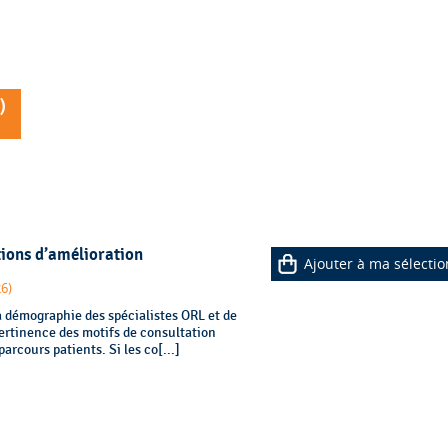
)
tions d’amélioration
Ajouter à ma sélectio
26)
 démographie des spécialistes ORL et de
pertinence des motifs de consultation
arcours patients. Si les co[...]