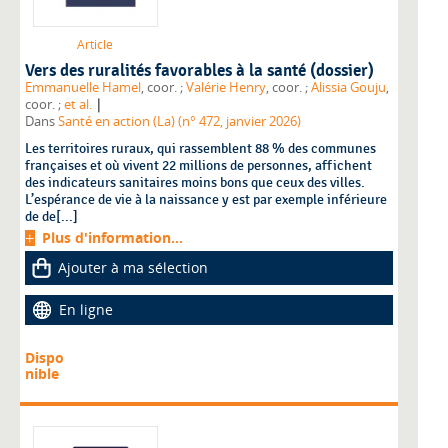
Article
Vers des ruralités favorables à la santé (dossier)
Emmanuelle Hamel
, coor. ;
Valérie Henry
, coor. ;
Alissia Gouju
,
|
coor. ;
et al.
Dans
Santé en action (La) (n° 472, janvier 2026)
Les territoires ruraux, qui rassemblent 88 % des communes
françaises et où vivent 22 millions de personnes, affichent
des indicateurs sanitaires moins bons que ceux des villes.
L’espérance de vie à la naissance y est par exemple inférieure
de de[...]
Plus d'information...
Ajouter à ma sélection
En ligne
Dispo
nible