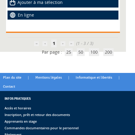
Ajouter à ma sélection
En ligne
1
(1 - 3 / 3)
Par page :
25
50
100
200
|
|
|
Plan du site
Mentions légales
Informatique et libertés
Contact
INFOS PRATIQUES
Accès et horaires
Inscription, prêt et retour des documents
Apprenants en stage
Commandes documentaires pour le personnel
Règlement