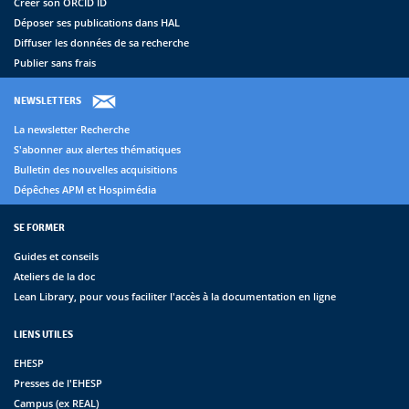
Créer son ORCID ID
Déposer ses publications dans HAL
Diffuser les données de sa recherche
Publier sans frais
NEWSLETTERS
La newsletter Recherche
S'abonner aux alertes thématiques
Bulletin des nouvelles acquisitions
Dépêches APM et Hospimédia
SE FORMER
Guides et conseils
Ateliers de la doc
Lean Library, pour vous faciliter l'accès à la documentation en ligne
LIENS UTILES
EHESP
Presses de l'EHESP
Campus (ex REAL)