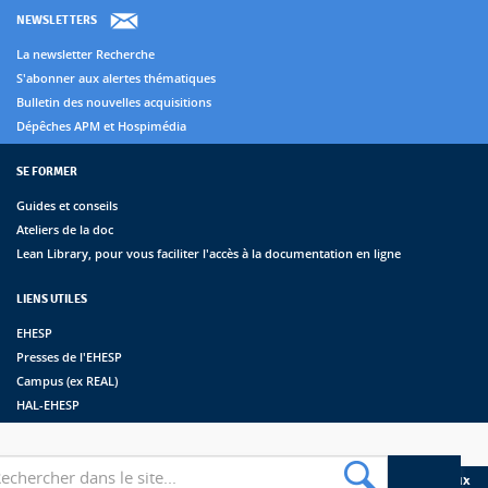
NEWSLETTERS
La newsletter Recherche
S'abonner aux alertes thématiques
Bulletin des nouvelles acquisitions
Dépêches APM et Hospimédia
SE FORMER
Guides et conseils
Ateliers de la doc
Lean Library, pour vous faciliter l'accès à la documentation en ligne
LIENS UTILES
EHESP
Presses de l'EHESP
Campus (ex REAL)
HAL-EHESP
erche
Suivez les bibliothèques de l'EHESP sur les réseaux sociaux