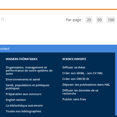
 1)
Par page :
25
50
100
ontact
DOSSIERS THÉMATIQUES
SCIENCE OUVERTE
Organisation, management et
Diffuser sa thèse
performance de notre système de
Créer son IdHAL - son CV HAL
soins
Créer son ORCID ID
Environnements et santé
Déposer ses publications dans HAL
Santé, populations et politiques
publiques
Diffuser les données de sa
recherche
Préparation aux concours
Publier sans frais
English section
La bibliothèque autrement
Toutes nos bibliographies