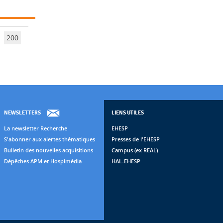
200
NEWSLETTERS
LIENS UTILES
La newsletter Recherche
EHESP
S'abonner aux alertes thématiques
Presses de l'EHESP
Bulletin des nouvelles acquisitions
Campus (ex REAL)
Dépêches APM et Hospimédia
HAL-EHESP