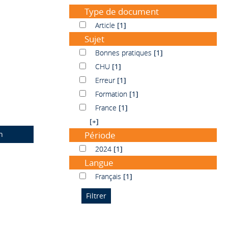
Type de document
Article
Article
[1]
Sujet
Bonnes pratiques
Bonnes pratiques
[1]
CHU
CHU
[1]
Erreur
Erreur
[1]
Formation
Formation
[1]
France
France
[1]
[+]
n
Période
2024
2024
[1]
Langue
Français
Français
[1]