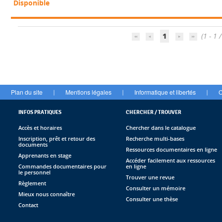
Disponible
1
(1 - 1 /
Plan du site
Mentions légales
Informatique et libertés
C
|
|
|
INFOS PRATIQUES
CHERCHER / TROUVER
Accès et horaires
Chercher dans le catalogue
Inscription, prêt et retour des
Recherche multi-bases
documents
Ressources documentaires en ligne
Apprenants en stage
Accéder facilement aux ressources
Commandes documentaires pour
en ligne
le personnel
Trouver une revue
Règlement
Consulter un mémoire
Mieux nous connaître
Consulter une thèse
Contact