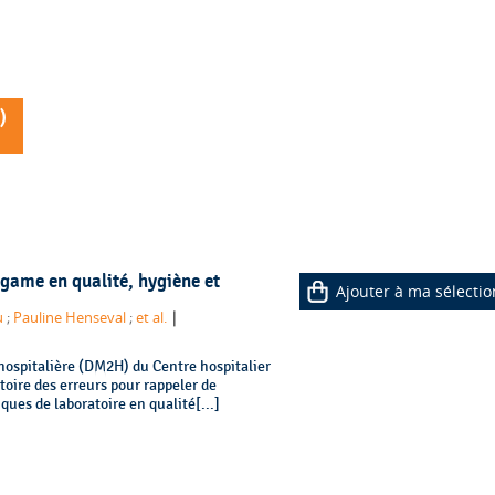
)
 game en qualité, hygiène et
Ajouter à ma sélectio
|
u
;
Pauline Henseval
;
et al.
hospitalière (DM2H) du Centre hospitalier
toire des erreurs pour rappeler de
ques de laboratoire en qualité[...]