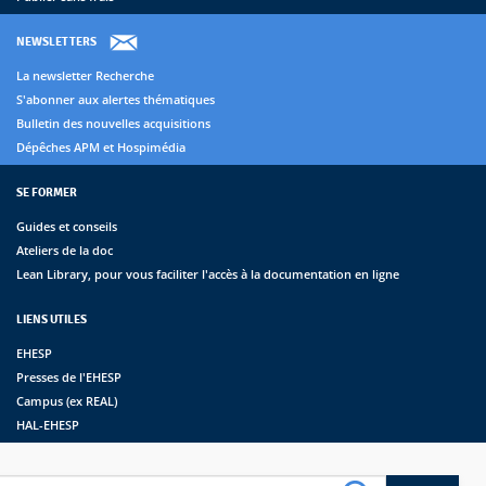
NEWSLETTERS
La newsletter Recherche
S'abonner aux alertes thématiques
Bulletin des nouvelles acquisitions
Dépêches APM et Hospimédia
SE FORMER
Guides et conseils
Ateliers de la doc
Lean Library, pour vous faciliter l'accès à la documentation en ligne
LIENS UTILES
EHESP
Presses de l'EHESP
Campus (ex REAL)
HAL-EHESP
erche