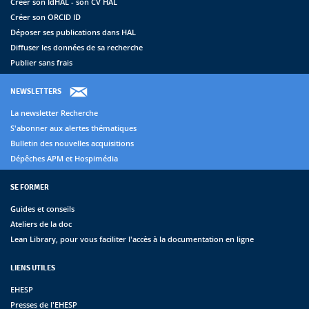
Créer son IdHAL - son CV HAL
Créer son ORCID ID
Déposer ses publications dans HAL
Diffuser les données de sa recherche
Publier sans frais
NEWSLETTERS
La newsletter Recherche
S'abonner aux alertes thématiques
Bulletin des nouvelles acquisitions
Dépêches APM et Hospimédia
SE FORMER
Guides et conseils
Ateliers de la doc
Lean Library, pour vous faciliter l'accès à la documentation en ligne
LIENS UTILES
EHESP
Presses de l'EHESP