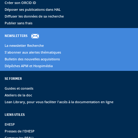
Créer son ORCID ID
Déposer ses publications dans HAL
Diffuser les données de sa recherche
Publier sans frais
NEWSLETTERS
La newsletter Recherche
S'abonner aux alertes thématiques
Bulletin des nouvelles acquisitions
Dépêches APM et Hospimédia
SE FORMER
Guides et conseils
Ateliers de la doc
Lean Library, pour vous faciliter l'accès à la documentation en ligne
LIENS UTILES
EHESP
Presses de l'EHESP
Campus (ex REAL)