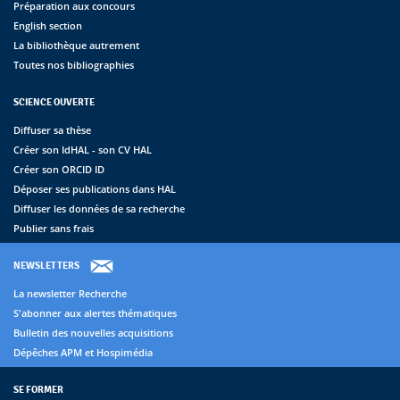
Préparation aux concours
English section
La bibliothèque autrement
Toutes nos bibliographies
SCIENCE OUVERTE
Diffuser sa thèse
Créer son IdHAL - son CV HAL
Créer son ORCID ID
Déposer ses publications dans HAL
Diffuser les données de sa recherche
Publier sans frais
NEWSLETTERS
La newsletter Recherche
S'abonner aux alertes thématiques
Bulletin des nouvelles acquisitions
Dépêches APM et Hospimédia
SE FORMER