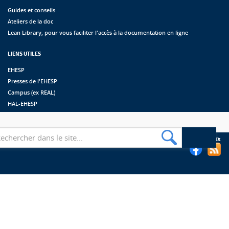
Guides et conseils
Ateliers de la doc
Lean Library, pour vous faciliter l'accès à la documentation en ligne
LIENS UTILES
EHESP
Presses de l'EHESP
Campus (ex REAL)
HAL-EHESP
erche
Suivez les bibliothèques de l'EHESP sur les réseaux sociaux