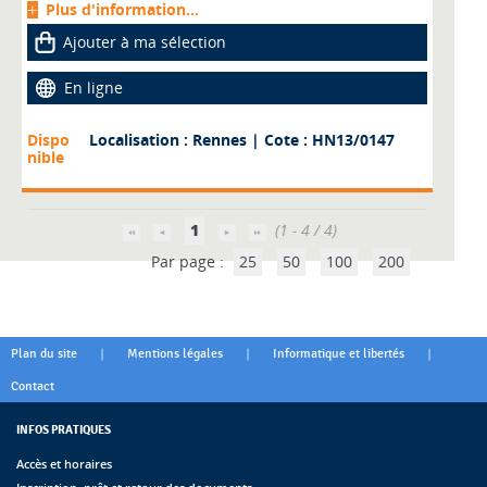
Plus d'information...
Ajouter à ma sélection
En ligne
Dispo
Localisation : Rennes
| Cote : HN13/0147
nible
1
(1 - 4 / 4)
Par page :
25
50
100
200
|
|
|
Plan du site
Mentions légales
Informatique et libertés
Contact
INFOS PRATIQUES
Accès et horaires