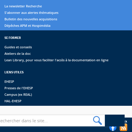
La newsletter Recherche
S'abonner aux alertes thématiques
Bulletin des nouvelles acquisitions
Dépêches APM et Hospimédia
SE FORMER
Guides et conseils
Ateliers de la doc
Lean Library, pour vous faciliter l'accès à la documentation en ligne
LIENS UTILES
EHESP
Presses de l'EHESP
Campus (ex REAL)
HAL-EHESP
erche
Suivez les bibliothèques de l'EHESP sur les réseaux sociaux