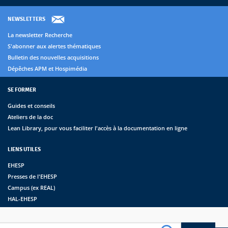
NEWSLETTERS
La newsletter Recherche
S'abonner aux alertes thématiques
Bulletin des nouvelles acquisitions
Dépêches APM et Hospimédia
SE FORMER
Guides et conseils
Ateliers de la doc
Lean Library, pour vous faciliter l'accès à la documentation en ligne
LIENS UTILES
EHESP
Presses de l'EHESP
Campus (ex REAL)
HAL-EHESP
erche