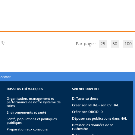
 3)
Par page :
25
50
100
ontact
DOSSIERS THÉMATIQUES
SCIENCE OUVERTE
Organisation, management et
Diffuser sa thèse
performance de notre système de
Créer son IdHAL - son CV HAL
soins
Créer son ORCID ID
Environnements et santé
Déposer ses publications dans HAL
Santé, populations et politiques
publiques
Diffuser les données de sa
recherche
Préparation aux concours