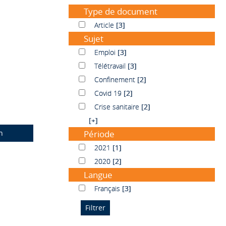
Type de document
Article
Article
[3]
Sujet
Emploi
Emploi
[3]
Télétravail
Télétravail
[3]
Confinement
Confinement
[2]
Covid 19
Covid 19
[2]
Crise sanitaire
Crise sanitaire
[2]
[+]
n
Période
2021
2021
[1]
2020
2020
[2]
Langue
Français
Français
[3]