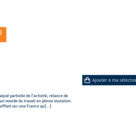
)
Ajouter à ma sélectio
ysé partielle de l’activité, relance de
un monde du travail en pleine mutation.
ufflait sur une France qu[...]