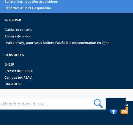
Bulletin des nouvelles acquisitions
Dépêches APM et Hospimédia
SE FORMER
Guides et conseils
Ateliers de la doc
Lean Library, pour vous faciliter l'accès à la documentation en ligne
LIENS UTILES
EHESP
Presses de l'EHESP
Campus (ex REAL)
HAL-EHESP
erche
Suivez les bibliothèques de l'EHESP sur les réseaux sociaux