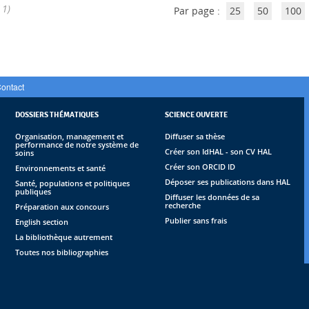
 1)
Par page :
25
50
100
ontact
DOSSIERS THÉMATIQUES
SCIENCE OUVERTE
Organisation, management et
Diffuser sa thèse
performance de notre système de
Créer son IdHAL - son CV HAL
soins
Créer son ORCID ID
Environnements et santé
Déposer ses publications dans HAL
Santé, populations et politiques
publiques
Diffuser les données de sa
recherche
Préparation aux concours
Publier sans frais
English section
La bibliothèque autrement
Toutes nos bibliographies