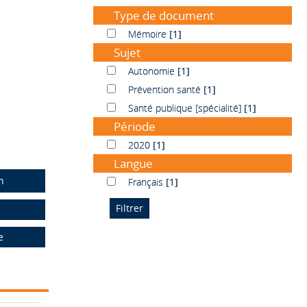
Type de document
Mémoire
Mémoire
[1]
Sujet
Autonomie
Autonomie
[1]
Prévention santé
Prévention santé
[1]
Santé publique [spécialité]
Santé publique [spécialité]
[1]
Période
2020
2020
[1]
Langue
n
Français
Français
[1]
e