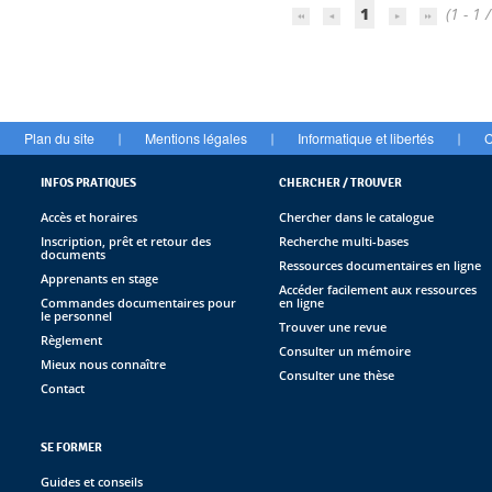
1
(1 - 1 /
Plan du site
Mentions légales
Informatique et libertés
C
|
|
|
INFOS PRATIQUES
CHERCHER / TROUVER
Accès et horaires
Chercher dans le catalogue
Inscription, prêt et retour des
Recherche multi-bases
documents
Ressources documentaires en ligne
Apprenants en stage
Accéder facilement aux ressources
Commandes documentaires pour
en ligne
le personnel
Trouver une revue
Règlement
Consulter un mémoire
Mieux nous connaître
Consulter une thèse
Contact
SE FORMER
Guides et conseils