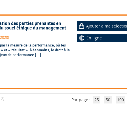
ation des parties prenantes en
Ajouter à ma sélectio
r du souci éthique du management
 2020)
En ligne
par la mesure de la performance, où les
» et « résultat ». Néanmoins, le droit à la
jeux de performance [...]
 2)
Par page :
25
50
100