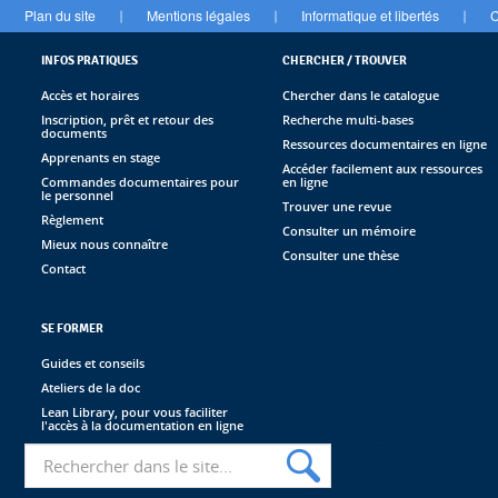
Plan du site
Mentions légales
Informatique et libertés
C
|
|
|
INFOS PRATIQUES
CHERCHER / TROUVER
Accès et horaires
Chercher dans le catalogue
Inscription, prêt et retour des
Recherche multi-bases
documents
Ressources documentaires en ligne
Apprenants en stage
Accéder facilement aux ressources
Commandes documentaires pour
en ligne
le personnel
Trouver une revue
Règlement
Consulter un mémoire
Mieux nous connaître
Consulter une thèse
Contact
SE FORMER
Guides et conseils
Ateliers de la doc
Lean Library, pour vous faciliter
l'accès à la documentation en ligne
Recherche