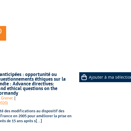
)
anticipées : opportunité ou
Ajouter à ma sélectio
questionnements éthiques sur la
die : Advance directives:
nd ethical questions on the
Normandy
|
. Grenet
2020)
rté des modifications au dispositif des
 France en 2005 pour améliorer la prise en
rès de 15 ans après s[...]