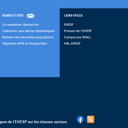
NEWSLETTERS
LIENS UTILES
La newsletter Recherche
EHESP
S'abonner aux alertes thématiques
Presses de l'EHESP
Bulletin des nouvelles acquisitions
Campus (ex REAL)
Dépêches APM et Hospimédia
HAL-EHESP
èques de l'EHESP sur les réseaux sociaux