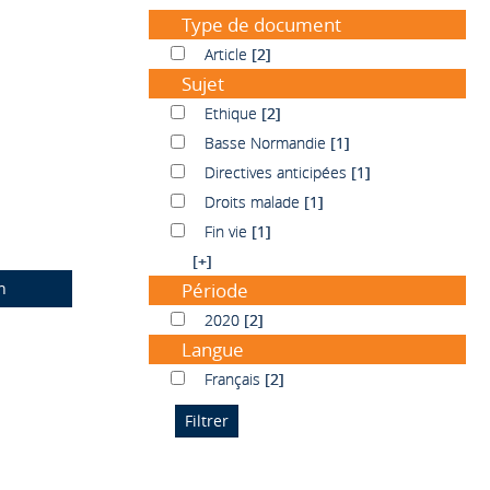
Type de document
Article
Article
[2]
Sujet
Ethique
Ethique
[2]
Basse Normandie
Basse Normandie
[1]
Directives anticipées
Directives anticipées
[1]
Droits malade
Droits malade
[1]
Fin vie
Fin vie
[1]
[+]
n
Période
2020
2020
[2]
Langue
Français
Français
[2]