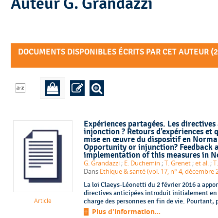
Auteur G. Grandazzi
DOCUMENTS DISPONIBLES ÉCRITS PAR CET AUTEUR (
2
Expériences partagées. Les directives 
injonction ? Retours d’expériences et 
mise en œuvre du dispositif en Norman
Opportunity or injunction? Feedback a
implementation of this measures in 
G. Grandazzi
;
E. Duchemin
;
T. Grenet
;
et al.
;
T
Dans
Ethique & santé (vol. 17, n° 4, décembre 
La loi Claeys-Léonetti du 2 février 2016 a appo
directives anticipées introduit initialement en
Article
charge des personnes en fin de vie. Pourtant, p
Plus d'information...