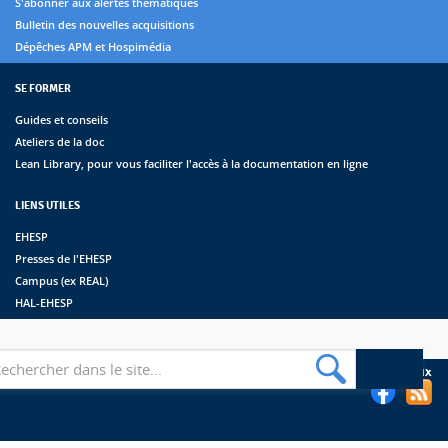
S'abonner aux alertes thématiques
Bulletin des nouvelles acquisitions
Dépêches APM et Hospimédia
SE FORMER
Guides et conseils
Ateliers de la doc
Lean Library, pour vous faciliter l'accès à la documentation en ligne
LIENS UTILES
EHESP
Presses de l'EHESP
Campus (ex REAL)
HAL-EHESP
erche
Suivez les bibliothèques de l'EHESP sur les réseaux sociaux