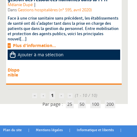
|
Mélanie Dupé
Dans
Gestions hospitalières (n° 595, avril 2020)
Face à une crise sanitaire sans précédent, les établissements
de santé ont dû s’adapter tant dans la prise en charge des
patients que dans la gestion du personnel. Entre mobilisation
et protection des agents publics, voici les principales
nouvel[...]
Plus d'information...
Ajouter à ma sélection
Dispo
nible
1
(1 - 10 / 10)
Par page :
25
50
100
200
|
|
|
Plan du site
Mentions légales
Informatique et libertés