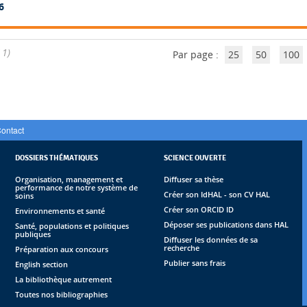
6
 1)
Par page :
25
50
100
ontact
DOSSIERS THÉMATIQUES
SCIENCE OUVERTE
Organisation, management et
Diffuser sa thèse
performance de notre système de
Créer son IdHAL - son CV HAL
soins
Créer son ORCID ID
Environnements et santé
Déposer ses publications dans HAL
Santé, populations et politiques
publiques
Diffuser les données de sa
recherche
Préparation aux concours
Publier sans frais
English section
La bibliothèque autrement
Toutes nos bibliographies