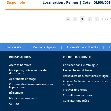
Disponible
Localisation : Rennes
| Cote : DM00/008
1
(1 - 1 /
Plan du site
Mentions légales
Informatique et libertés
C
|
|
|
INFOS PRATIQUES
CHERCHER / TROUVER
Accès et horaires
Chercher dans le catalogue
Inscription, prêt et retour des
Recherche multi-bases
documents
Ressources documentaires en ligne
Apprenants en stage
Accéder facilement aux ressources
Commandes documentaires pour
en ligne
le personnel
Trouver une revue
Règlement
Consulter un mémoire
Mieux nous connaître
Consulter une thèse
Contact