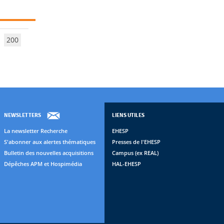
200
NEWSLETTERS
LIENS UTILES
La newsletter Recherche
EHESP
S'abonner aux alertes thématiques
Presses de l'EHESP
Bulletin des nouvelles acquisitions
Campus (ex REAL)
Dépêches APM et Hospimédia
HAL-EHESP