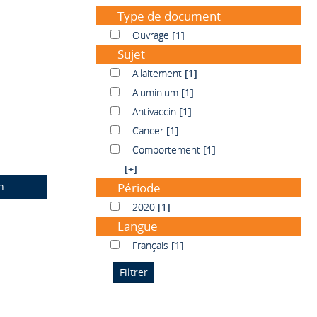
Type de document
Ouvrage
Ouvrage
[1]
Sujet
Allaitement
Allaitement
[1]
Aluminium
Aluminium
[1]
Antivaccin
Antivaccin
[1]
Cancer
Cancer
[1]
Comportement
Comportement
[1]
[+]
n
Période
2020
2020
[1]
Langue
Français
Français
[1]