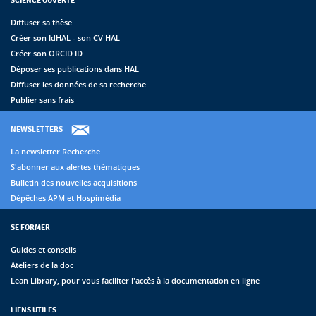
SCIENCE OUVERTE
Diffuser sa thèse
Créer son IdHAL - son CV HAL
Créer son ORCID ID
Déposer ses publications dans HAL
Diffuser les données de sa recherche
Publier sans frais
NEWSLETTERS
La newsletter Recherche
S'abonner aux alertes thématiques
Bulletin des nouvelles acquisitions
Dépêches APM et Hospimédia
SE FORMER
Guides et conseils
Ateliers de la doc
Lean Library, pour vous faciliter l'accès à la documentation en ligne
LIENS UTILES