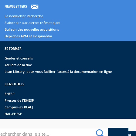
NEWSLETTERS
La newsletter Recherche
S'abonner aux alertes thématiques
Bulletin des nouvelles acquisitions
Dépêches APM et Hospimédia
SE FORMER
Guides et conseils
Ateliers de la doc
Lean Library, pour vous faciliter l'accès à la documentation en ligne
LIENS UTILES
EHESP
Presses de l'EHESP
Campus (ex REAL)
HAL-EHESP
erche
Suivez les bibliothèques de l'EHESP sur les réseaux sociaux