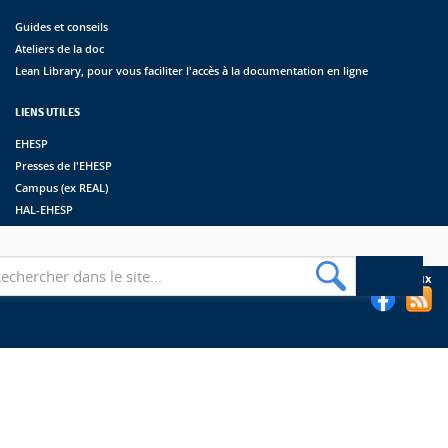
Guides et conseils
Ateliers de la doc
Lean Library, pour vous faciliter l'accès à la documentation en ligne
LIENS UTILES
EHESP
Presses de l'EHESP
Campus (ex REAL)
HAL-EHESP
erche
Suivez les bibliothèques de l'EHESP sur les réseaux sociaux