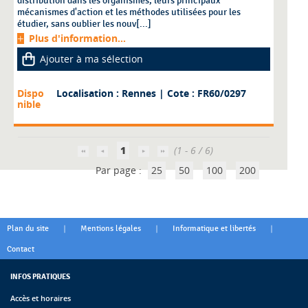
distribution dans les organismes, leurs principaux
mécanismes d'action et les méthodes utilisées pour les
étudier, sans oublier les nouv[...]
Plus d'information...
Ajouter à ma sélection
Dispo
Localisation : Rennes
| Cote : FR60/0297
nible
1
(1 - 6 / 6)
Par page :
25
50
100
200
|
|
|
Plan du site
Mentions légales
Informatique et libertés
Contact
INFOS PRATIQUES
Accès et horaires