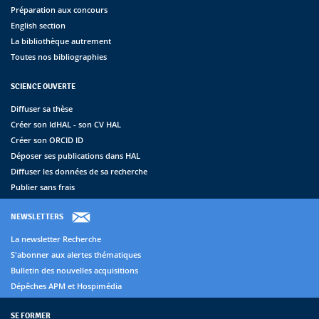
Préparation aux concours
English section
La bibliothèque autrement
Toutes nos bibliographies
SCIENCE OUVERTE
Diffuser sa thèse
Créer son IdHAL - son CV HAL
Créer son ORCID ID
Déposer ses publications dans HAL
Diffuser les données de sa recherche
Publier sans frais
NEWSLETTERS
La newsletter Recherche
S'abonner aux alertes thématiques
Bulletin des nouvelles acquisitions
Dépêches APM et Hospimédia
SE FORMER