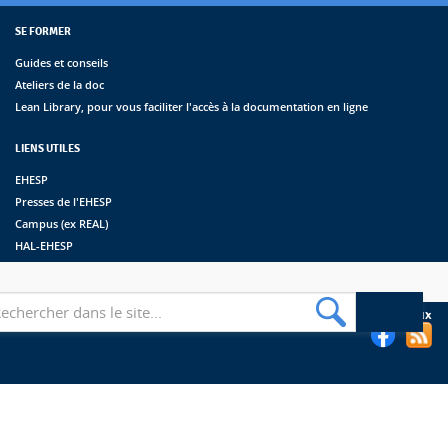
SE FORMER
Guides et conseils
Ateliers de la doc
Lean Library, pour vous faciliter l'accès à la documentation en ligne
LIENS UTILES
EHESP
Presses de l'EHESP
Campus (ex REAL)
HAL-EHESP
erche
Suivez les bibliothèques de l'EHESP sur les réseaux sociaux