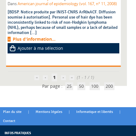
Dans
American journal of epidemiology (vol. 167, n° 11, 2008)
[BDSP. Notice produite par INIST-CNRS ArR0xACF. Diffusion
soumise à autorisation]. Personal use of hair dye has been
inconsistently linked to risk of non-Hodgkin lymphoma
(NHL), perhaps because of small samples or a lack of detailed
information [...]
Plus d'information...
Ajouter à ma sélection
1
(1 - 1 / 1)
Par page :
25
50
100
200
|
|
|
Plan du site
Mentions légales
Informatique et libertés
Contact
INFOS PRATIQUES