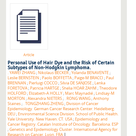
Article
Personal Use of Hair Dye and the Risk of Certain
Subtypes of Non-Hodgkin Lymphoma.
. YAWEI ZHANG
;
Nikolaus BECKER
;
Yolanda BENAVENTE
;
Leslie BERNSTEIN
;
Paolo BOFFETTA
;
Paige-M BRACCI
;
Paul
BRENNAN
;
Pierluigi COCCO
;
Silvia DE SANJOSE
;
Lenka
FORETOVA
;
Patricia HARTGE
;
Shelia HOAR ZAHM
;
Theodore
HOLFORD
;
Elizabeth-A HOLLY
;
Marc Maynadié
;
Lindsay-M
MORTON
;
Alexandra NIETERS
;
. RONG WANG
;
Anthony
Staines
;
. TONGZHANG ZHENG
;
Division of Cancer
Epidemiology. German Cancer Research Center. Heidelberg.
DEU
;
Environmental Science Division. School of Public Health.
Yale University. New Haven. CT. USA
;
Epidemiology and
Cancer Registry. Catalan Institute of Oncology. Barcelona. ESP
;
Genetics and Epidemiology Cluster. International Agency for
|
Research on Cancer. Lyon. FRA