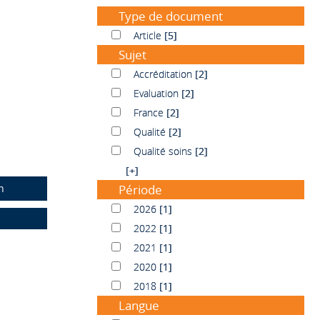
Type de document
Article
Article
[5]
Sujet
Accréditation
Accréditation
[2]
Evaluation
Evaluation
[2]
France
France
[2]
Qualité
Qualité
[2]
Qualité soins
Qualité soins
[2]
[+]
n
Période
2026
2026
[1]
2022
2022
[1]
2021
2021
[1]
2020
2020
[1]
2018
2018
[1]
Langue