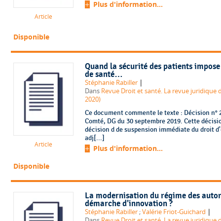
Plus d'information...
Article
Disponible
Quand la sécurité des patients impose 
de santé…
|
Stéphanie Rabiller
Dans
Revue Droit et santé. La revue juridique d
2020)
Ce document commente le texte : Décision n
Comté, DG du 30 septembre 2019. Cette décisi
décision d de suspension immédiate du droit d'
adj[...]
Article
Plus d'information...
Disponible
La modernisation du régime des autori
démarche d’innovation ?
|
Stéphanie Rabiller
;
Valérie Friot-Guichard
Dans
Revue Droit et santé. La revue juridique