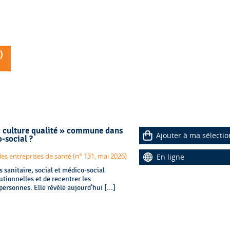
)
 « culture qualité » commune dans
Ajouter à ma sélectio
o-social ?
des entreprises de santé (n° 131, mai 2026)
En ligne
s sanitaire, social et médico-social
tionnelles et de recentrer les
personnes. Elle révèle aujourd’hui [...]