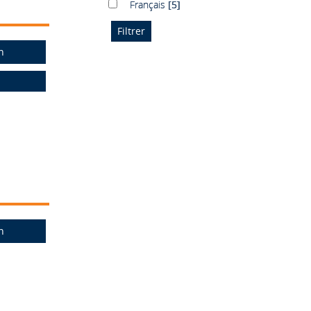
Français
Français
[5]
n
n