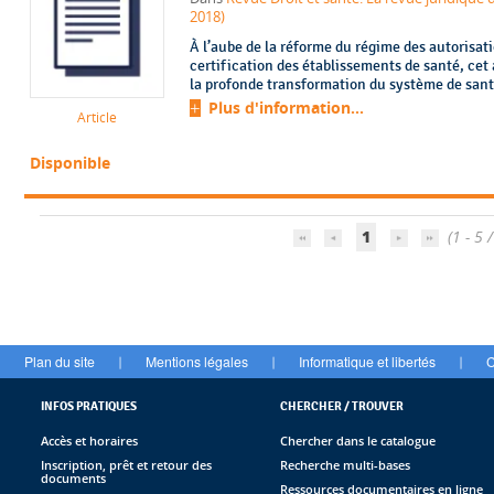
2018)
À l’aube de la réforme du régime des autorisat
certification des établissements de santé, cet 
la profonde transformation du système de santé
Plus d'information...
Article
Disponible
1
(1 - 5 /
Plan du site
Mentions légales
Informatique et libertés
C
|
|
|
INFOS PRATIQUES
CHERCHER / TROUVER
Accès et horaires
Chercher dans le catalogue
Inscription, prêt et retour des
Recherche multi-bases
documents
Ressources documentaires en ligne