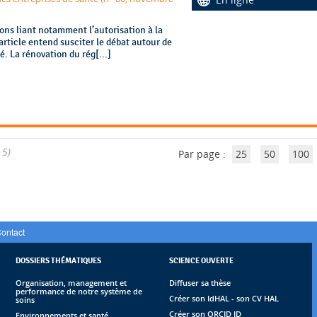
ions liant notamment l’autorisation à la
article entend susciter le débat autour de
. La rénovation du rég[...]
 5)
Par page :
25
50
100
ontact
DOSSIERS THÉMATIQUES
SCIENCE OUVERTE
Organisation, management et
Diffuser sa thèse
performance de notre système de
Créer son IdHAL - son CV HAL
soins
Créer son ORCID ID
Environnements et santé