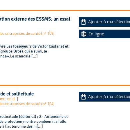
ation externe des ESSMS: un essai
Ajouter à ma sélectio
des entreprises de santé (n° 109,
En ligne
ivre Les fossoyeurs de Victor Castanet et
gouvernement annonce un «choc de transparence».Le scandale [...]
de et sollicitude
Ajouter à ma sélectio
|
ant
;
et al.
des entreprises de santé (n° 104,
sollicitude (éditorial) ; 2 - Autonomie et
de protection montre combien il a fallu
e à l'autonomie des m[...]