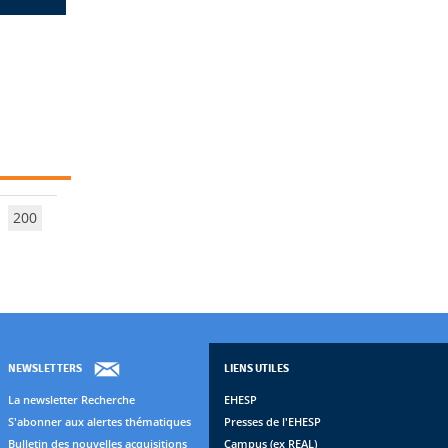
200
NEWSLETTERS
LIENS UTILES
La newsletter Recherche
EHESP
S'abonner aux alertes thématiques
Presses de l'EHESP
Bulletin des nouvelles acquisitions
Campus (ex REAL)