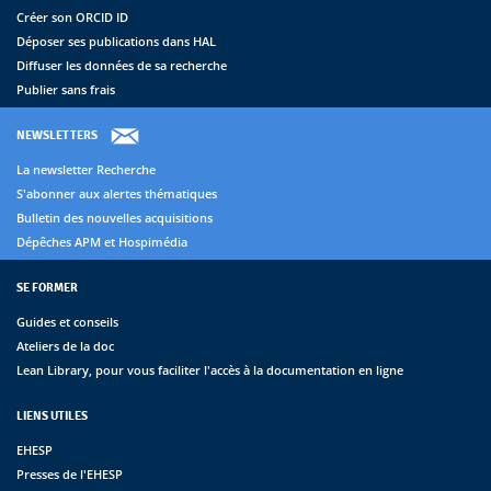
Créer son ORCID ID
Déposer ses publications dans HAL
Diffuser les données de sa recherche
Publier sans frais
NEWSLETTERS
La newsletter Recherche
S'abonner aux alertes thématiques
Bulletin des nouvelles acquisitions
Dépêches APM et Hospimédia
SE FORMER
Guides et conseils
Ateliers de la doc
Lean Library, pour vous faciliter l'accès à la documentation en ligne
LIENS UTILES
EHESP
Presses de l'EHESP