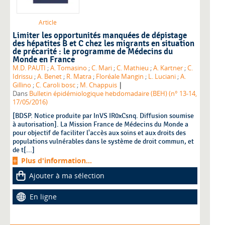
Article
Limiter les opportunités manquées de dépistage
des hépatites B et C chez les migrants en situation
de précarité : le programme de Médecins du
Monde en France
M.D. PAUTI
;
A. Tomasino
;
C. Mari
;
C. Mathieu
;
A. Kartner
;
C.
Idrissu
;
A. Benet
;
R. Matra
;
Floréale Mangin
;
L. Luciani
;
A.
|
Gillino
;
C. Caroli bosc
;
M. Chappuis
Dans
Bulletin épidémiologique hebdomadaire (BEH) (n° 13-14,
17/05/2016)
[BDSP. Notice produite par InVS IR0xCsnq. Diffusion soumise
à autorisation]. La Mission France de Médecins du Monde a
pour objectif de faciliter l'accès aux soins et aux droits des
populations vulnérables dans le système de droit commun, et
de t[...]
Plus d'information...
Ajouter à ma sélection
En ligne